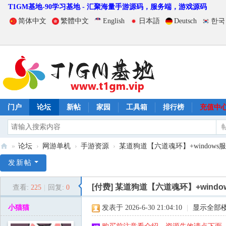
T1GM基地-90学习基地 - 汇聚海量手游源码，服务端，游戏源码
简体中文
繁體中文
English
日本語
Deutsch
한국
门户
论坛
新帖
家园
工具箱
排行榜
充值中
»
论坛
›
网游单机
›
手游资源
›
某道狗道【六道魂环】+windows服
T
发新帖
1
[付费]
某道狗道【六道魂环】+wind
查看:
225
|
回复:
0
G
M
小猫猫
发表于 2026-6-30 21:04:10
|
显示全部
基