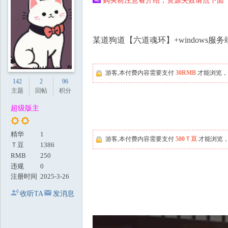
购买前注意看介绍，资源失效请点下面【
地
某道狗道【六道魂环】+windows服
游客,本付费内容需要支付
30RMB
才能浏览，
142
2
96
主题
回帖
积分
超级版主
精华
1
游客,本付费内容需要支付
500Ｔ豆
才能浏览，
Ｔ豆
1386
RMB
250
违规
0
注册时间
2025-3-26
收听TA
发消息