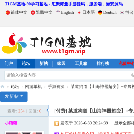
T1GM基地-90学习基地 - 汇聚海量手游源码，服务端，游戏源码
简体中文
繁體中文
English
日本語
Deutsch
한국
门户
论坛
新帖
家园
工具箱
排行榜
充值中
»
论坛
›
网游单机
›
手游资源
›
某道狗道【山海神器超变】+专属视频
T
发新帖
1
[付费]
某道狗道【山海神器超变】+专
查看:
254
|
回复:
0
G
M
小猫猫
发表于 2026-6-30 20:24:39
|
显示全部
基