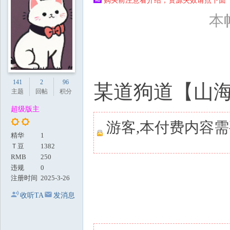
购买前注意看介绍，资源失效请点下面【
地
本帖
141
2
96
某道狗道【山海
主题
回帖
积分
超级版主
游客,本付费内容
精华
1
Ｔ豆
1382
RMB
250
违规
0
注册时间
2025-3-26
收听TA
发消息