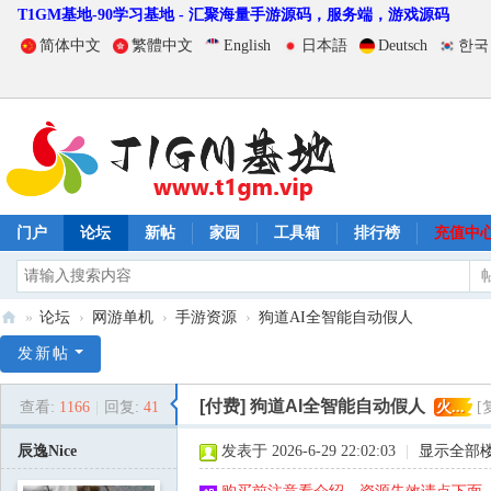
T1GM基地-90学习基地 - 汇聚海量手游源码，服务端，游戏源码
简体中文
繁體中文
English
日本語
Deutsch
한국
门户
论坛
新帖
家园
工具箱
排行榜
充值中
»
论坛
›
网游单机
›
手游资源
›
狗道AI全智能自动假人
T
发新帖
1
[付费]
狗道AI全智能自动假人
查看:
1166
|
回复:
41
火...
[
G
M
辰逸Nice
发表于 2026-6-29 22:02:03
|
显示全部
基