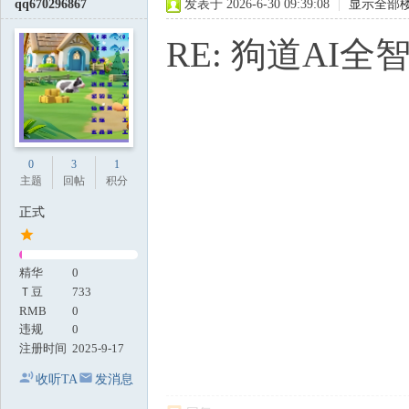
qq670296867
发表于 2026-6-30 09:39:08
|
显示全部
RE: 狗道AI全
0
3
1
主题
回帖
积分
正式
精华
0
Ｔ豆
733
RMB
0
违规
0
注册时间
2025-9-17
收听TA
发消息