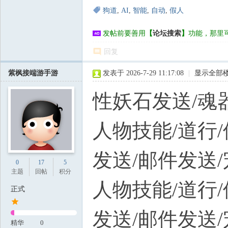
狗道
,
AI
,
智能
,
自动
,
假人
发帖前要善用
【
论坛搜索
】
功能，那里
回复
紫枫接端游手游
发表于 2026-7-29 11:17:08
|
显示全部
性妖石发送/魂
人物技能/道行/
发送/邮件发送
0
17
5
主题
回帖
积分
人物技能/道行/
正式
发送/邮件发送
精华
0