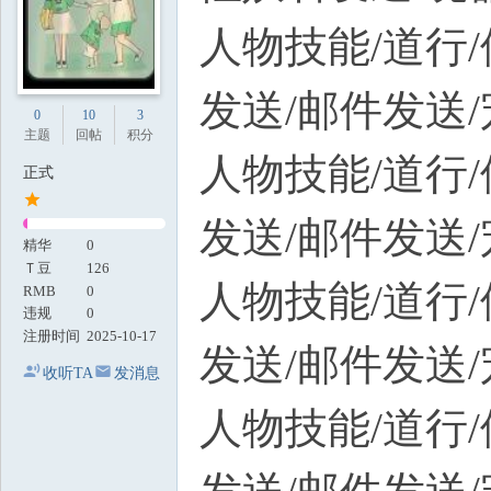
人物技能/道行/
发送/邮件发送
0
10
3
主题
回帖
积分
人物技能/道行/
正式
发送/邮件发送
精华
0
Ｔ豆
126
人物技能/道行/
RMB
0
违规
0
注册时间
2025-10-17
发送/邮件发送
收听TA
发消息
人物技能/道行/