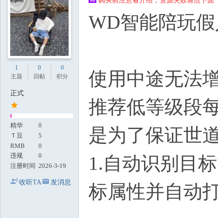
购买前注意看介绍，资源失效请点下面【
地
WD智能陪玩假
1
0
0
使用中途无法
主题
回帖
积分
正式
推荐低等级段每
精华
0
是为了保证世道
Ｔ豆
5
RMB
0
违规
0
1.自动识别目
注册时间
2026-3-19
收听TA
发消息
标属性并自动