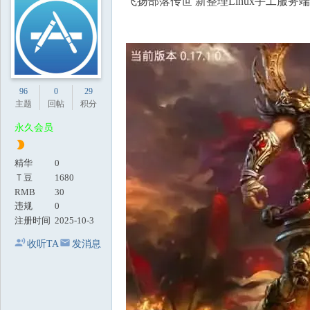
飞扬部落传世 新整理Linux手工服务端
地
96
0
29
主题
回帖
积分
永久会员
精华
0
Ｔ豆
1680
RMB
30
违规
0
注册时间
2025-10-3
收听TA
发消息