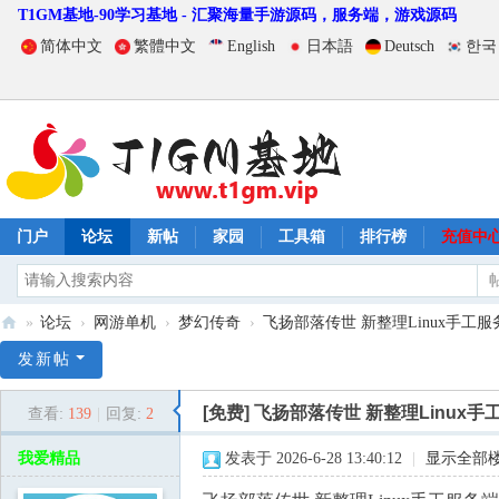
T1GM基地-90学习基地 - 汇聚海量手游源码，服务端，游戏源码
简体中文
繁體中文
English
日本語
Deutsch
한국
门户
论坛
新帖
家园
工具箱
排行榜
充值中
»
论坛
›
网游单机
›
梦幻传奇
›
飞扬部落传世 新整理Linux手工服
T
发新帖
1
[免费]
飞扬部落传世 新整理Linux手
查看:
139
|
回复:
2
G
M
我爱精品
发表于 2026-6-28 13:40:12
|
显示全部
基