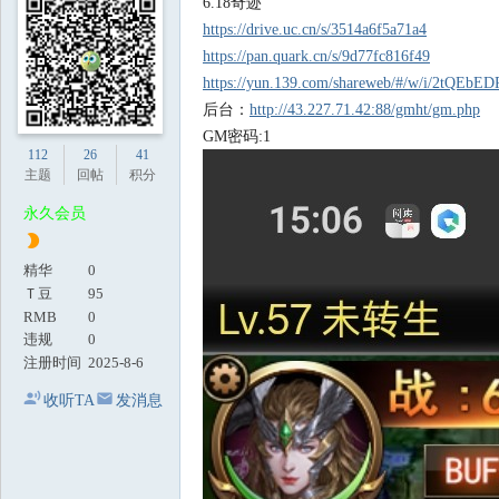
6.18奇迹
地
https://drive.uc.cn/s/3514a6f5a71a4
https://pan.quark.cn/s/9d77fc816f49
https://yun.139.com/shareweb/#/w/i/2tQEbE
后台：
http://43.227.71.42:88/gmht/gm.php
GM密码:1
112
26
41
主题
回帖
积分
永久会员
精华
0
Ｔ豆
95
RMB
0
违规
0
注册时间
2025-8-6
收听TA
发消息