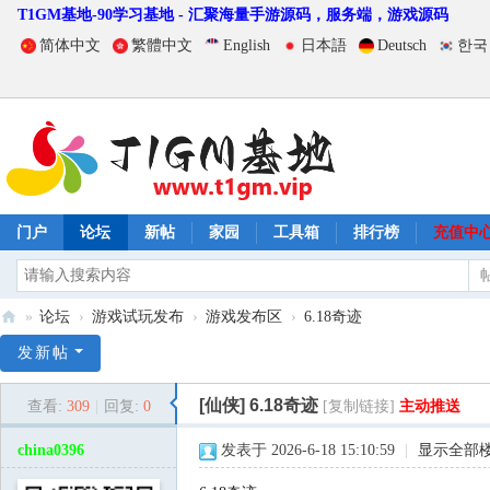
T1GM基地-90学习基地 - 汇聚海量手游源码，服务端，游戏源码
简体中文
繁體中文
English
日本語
Deutsch
한국
门户
论坛
新帖
家园
工具箱
排行榜
充值中
»
论坛
›
游戏试玩发布
›
游戏发布区
›
6.18奇迹
T
发新帖
1
[仙侠]
6.18奇迹
查看:
309
|
回复:
0
[复制链接]
主动推送
G
M
china0396
发表于 2026-6-18 15:10:59
|
显示全部
基