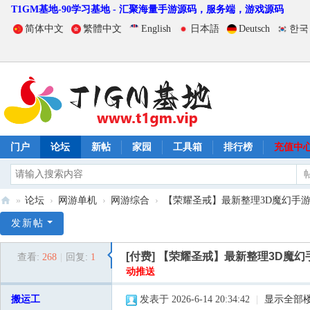
T1GM基地-90学习基地 - 汇聚海量手游源码，服务端，游戏源码
简体中文
繁體中文
English
日本語
Deutsch
한국
门户
论坛
新帖
家园
工具箱
排行榜
充值中
»
论坛
›
网游单机
›
网游综合
›
【荣耀圣戒】最新整理3D魔幻手游单
T
发新帖
1
[付费]
【荣耀圣戒】最新整理3D魔幻
查看:
268
|
回复:
1
G
动推送
M
搬运工
发表于 2026-6-14 20:34:42
|
显示全部
基