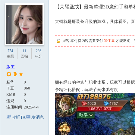
地
【荣耀圣戒】最新整理3D魔幻手游单
大概就是肝装备升级的游戏，具体看图。喜
游客,本付费内容需要支付
50Ｔ豆
才能浏览，
774
11
236
主题
回帖
积分
版主
精华
0
拥有经典的种族与职业体系，玩家可以根据
Ｔ豆
860
条精细化搭配，玩法节奏张弛有度。
RMB
0
违规
0
注册时间
2025-4-4
收听TA
发消息