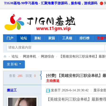
T1GM基地-90学习基地 - 汇聚海量手游源码，服务端，游戏源码
门户
论坛
新帖
家园
工具箱
排行榜
充值
»
论坛
›
网游单机
›
网游综合
›
【英雄没有闪三职业单机】最新整理
T
发新帖
1
[付费]
【英雄没有闪三职业单机】最
查看:
286
|
回复:
0
G
主动推送
M
搬运工
发表于 2026-6-14 20:30:42
|
显示全
基
地
【英雄没有闪三职业单机】最新整理