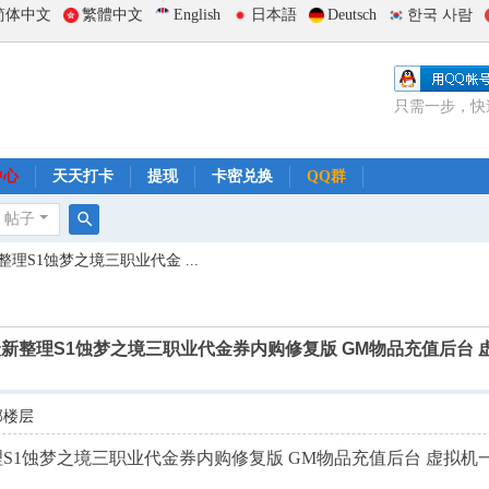
简体中文
繁體中文
English
日本語
Deutsch
한국 사람
只需一步，快
中心
天天打卡
提现
卡密兑换
QQ群
帖子
搜
S1蚀梦之境三职业代金 ...
索
新整理S1蚀梦之境三职业代金券内购修复版 GM物品充值后台 
部楼层
S1蚀梦之境三职业代金券内购修复版 GM物品充值后台 虚拟机