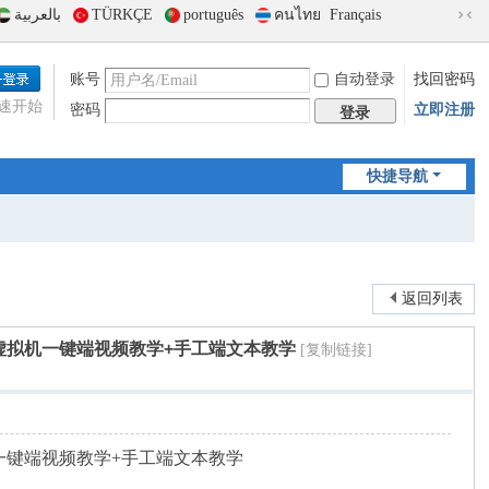
بالعربية
TÜRKÇE
português
คนไทย
Français
切
换
到
账号
自动登录
找回密码
窄
速开始
密码
立即注册
版
登录
快捷导航
返回列表
虚拟机一键端视频教学+手工端文本教学
[复制链接]
一键端视频教学+手工端文本教学