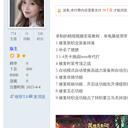
游客,本付费内容需要支付
50Ｔ豆
才能浏览
774
11
236
录制的精细视频安装教程，有电脑使用常
主题
回帖
积分
1.修复新职业装备掉落
版主
2.补全了翅膀
3.1-4关卡挑战boos有代打
精华
0
4.修复时装穹顶之战
Ｔ豆
860
5.自动模式自动替换高战力装备和自动完
RMB
0
6.修复坐骑功能
违规
0
7.修复暗能功能，开启这功能先升满级
注册时间
2025-4-4
8.修复宝石功能
收听TA
发消息
9.修复转职业功能点了转职要立马关掉