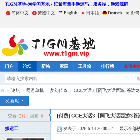
T1GM基地-90学习基地 - 汇聚海量手游源码，服务端，游戏源码
简体中文
繁體中文
English
日本語
Deutsch
한국
门户
论坛
新帖
家园
工具箱
排行榜
充值中
»
论坛
›
网游单机
›
梦幻传奇
›
GGE大话3【阿飞大话西游3苍涛龙
T
发新帖
1
[付费]
GGE大话3【阿飞大话西游3
查看:
212
|
回复:
0
G
M
搬运工
发表于 2026-6-14 20:00:32
|
显示全部
基