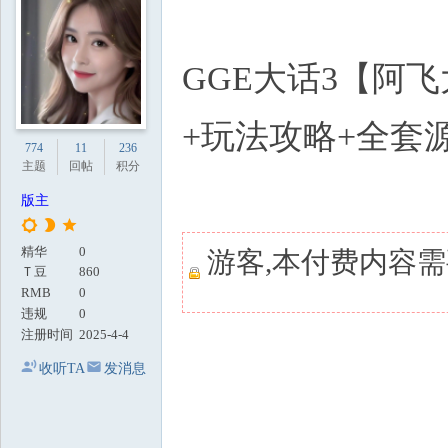
地
GGE大话3【阿
+玩法攻略+全套
774
11
236
主题
回帖
积分
版主
精华
0
游客,本付费内容
Ｔ豆
860
RMB
0
违规
0
注册时间
2025-4-4
收听TA
发消息