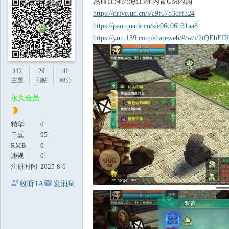
热血江湖碧海江湖 内置GM内购
地
https://drive.uc.cn/s/a9f67b38ff324
https://pan.quark.cn/s/c06c06b31aa8
https://yun.139.com/shareweb/#/w/i/2tQEbE
112
26
41
主题
回帖
积分
永久会员
精华
0
Ｔ豆
95
RMB
0
违规
0
注册时间
2025-8-6
收听TA
发消息