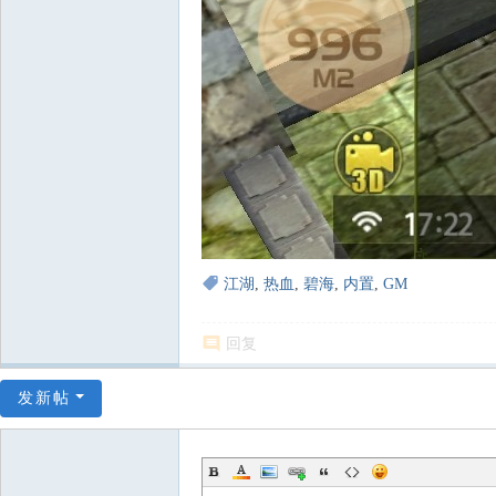
江湖
,
热血
,
碧海
,
内置
,
GM
回复
发新帖