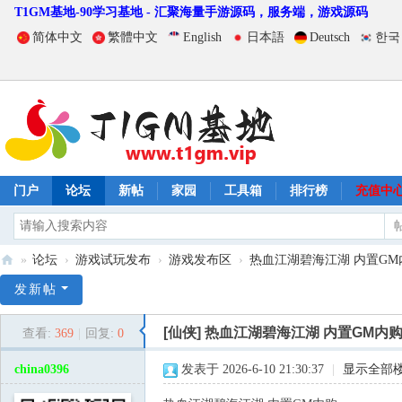
T1GM基地-90学习基地 - 汇聚海量手游源码，服务端，游戏源码
简体中文
繁體中文
English
日本語
Deutsch
한국
门户
论坛
新帖
家园
工具箱
排行榜
充值中
»
论坛
›
游戏试玩发布
›
游戏发布区
›
热血江湖碧海江湖 内置GM
T
发新帖
1
[仙侠]
热血江湖碧海江湖 内置GM内
查看:
369
|
回复:
0
G
M
china0396
发表于 2026-6-10 21:30:37
|
显示全部
基