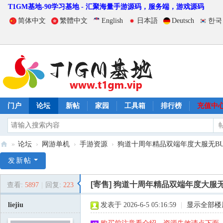
T1GM基地-90学习基地 - 汇聚海量手游源码，服务端，游戏源码
简体中文
繁體中文
English
日本語
Deutsch
한국
门户
论坛
新帖
家园
工具箱
排行榜
充值中
»
论坛
›
网游单机
›
手游资源
›
狗道十周年精品双端年度大服无BUG2
T
发新帖
1
[寄售]
狗道十周年精品双端年度大服无
查看:
5897
|
回复:
223
G
M
liejiu
发表于 2026-6-5 05:16:59
|
显示全部楼
基