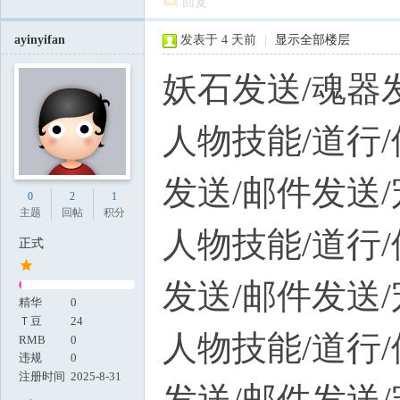
回复
ayinyifan
发表于
4 天前
|
显示全部楼层
妖石发送/魂器
人物技能/道行/
发送/邮件发送
0
2
1
主题
回帖
积分
人物技能/道行/
正式
发送/邮件发送
精华
0
Ｔ豆
24
人物技能/道行/
RMB
0
违规
0
注册时间
2025-8-31
发送/邮件发送