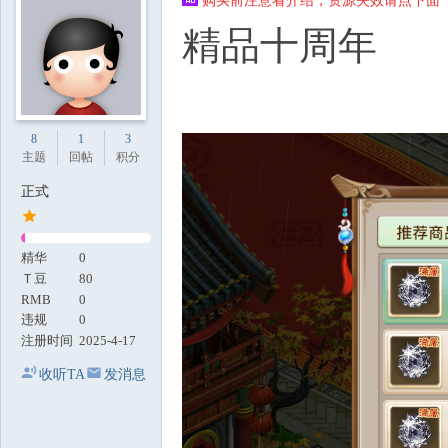
购买前注意看介绍，资源失效请点下面【
地
精品十周年
8
1
3
主题
回帖
积分
正式
精华
0
Ｔ豆
80
RMB
0
违规
0
注册时间
2025-4-17
收听TA
发消息