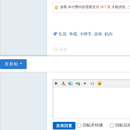
游客,本付费内容需要支付
50Ｔ豆
才能浏览，
乱世
,
争霸
,
卡牌手
,
游单
,
机内
回复
发新帖
回帖并转播
回帖后
发表回复