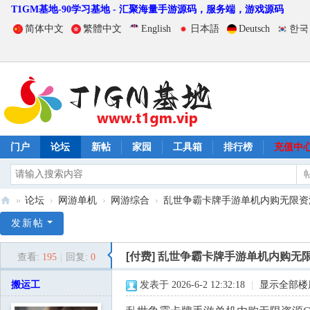
T1GM基地-90学习基地 - 汇聚海量手游源码，服务端，游戏源码
简体中文
繁體中文
English
日本語
Deutsch
한국
门户
论坛
新帖
家园
工具箱
排行榜
充值中
»
论坛
›
网游单机
›
网游综合
›
乱世争霸卡牌手游单机内购无限资源G
T
发新帖
1
[付费]
乱世争霸卡牌手游单机内购无限
查看:
195
|
回复:
0
G
M
搬运工
发表于 2026-6-2 12:32:18
|
显示全部楼
基