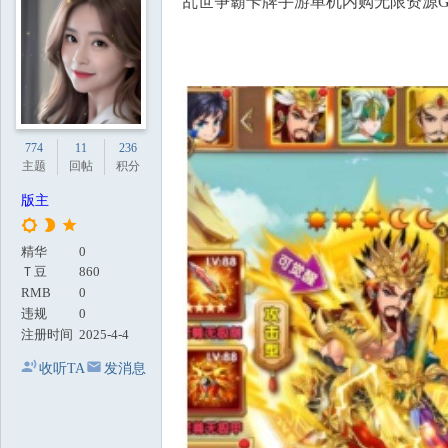
乱世争霸卡牌手游单机内购无限资源G
地
774
11
236
主题
回帖
积分
版主
精华
0
Ｔ豆
860
RMB
0
违规
0
注册时间
2025-4-4
收听TA
发消息