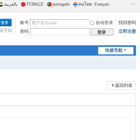
بالعربية
TÜRKÇE
português
คนไทย
Français
切
换
到
账号
自动登录
找回密码
窄
速开始
密码
立即注册
版
登录
快捷导航
返回列表