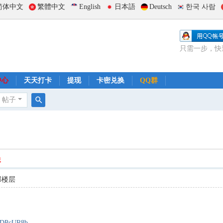
简体中文
繁體中文
English
日本語
Deutsch
한국 사람
只需一步，快
中心
天天打卡
提现
卡密兑换
QQ群
帖子
搜
索
送
部楼层
bEDPcUR8b