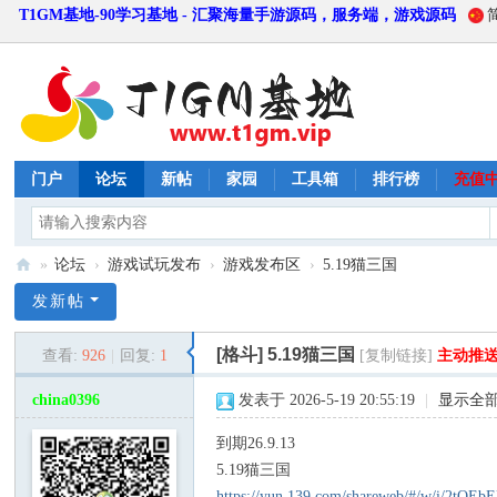
T1GM基地-90学习基地 - 汇聚海量手游源码，服务端，游戏源码
门户
论坛
新帖
家园
工具箱
排行榜
充值
»
论坛
›
游戏试玩发布
›
游戏发布区
›
5.19猫三国
T
发新帖
1
[格斗]
5.19猫三国
查看:
926
|
回复:
1
[复制链接]
主动推
G
M
china0396
发表于 2026-5-19 20:55:19
|
显示全
基
到期26.9.13
地
5.19猫三国
https://yun.139.com/shareweb/#/w/i/2tQE