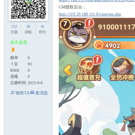
GM授权后台：
http://119.29.188.111:81/gm/gm.php
112
26
41
主题
回帖
积分
永久会员
精华
0
Ｔ豆
95
RMB
0
违规
0
注册时间
2025-8-6
收听TA
发消息