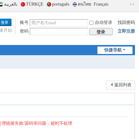
بالعربية
TÜRKÇE
português
คนไทย
Français
切
换
到
账号
自动登录
找回密码
窄
速开始
密码
立即注册
版
登录
快捷导航
返回列表
处理链接失效/源码等问题，超时不处理