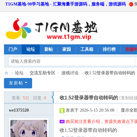
T1GM基地-90学习基地 - 汇聚海量手游源码，服务端，游戏源码
门户
论坛
新帖
家园
工具箱
排行榜
充值
»
论坛
›
交流互助专区
›
游戏讨论
›
收1.52登录器带自动转码的
T
发新帖
1
收1.52登录器带自动转码的
查看:
532
|
回复:
0
[复制链接
G
M
we1375520
发表于 2026-5-15 20:56:08
|
显示全
基
购买前注意看介绍，资源失效请点下面
地
收1.52登录器带自动转码的