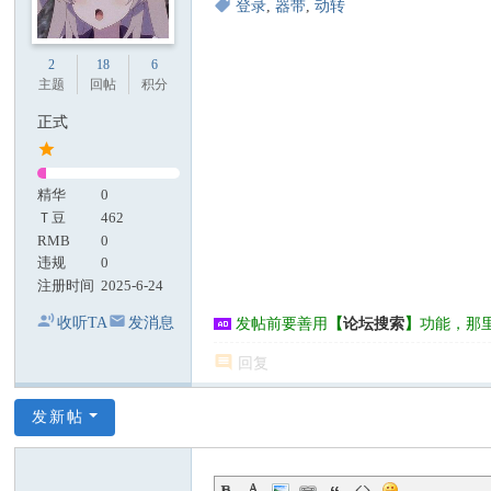
登录
,
器带
,
动转
2
18
6
主题
回帖
积分
正式
精华
0
Ｔ豆
462
RMB
0
违规
0
注册时间
2025-6-24
收听TA
发消息
发帖前要善用
【
论坛搜索
】
功能，那
回复
发新帖