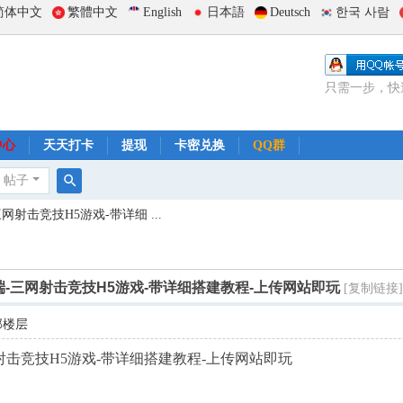
简体中文
繁體中文
English
日本語
Deutsch
한국 사람
只需一步，快
中心
天天打卡
提现
卡密兑换
QQ群
帖子
搜
三网射击竞技H5游戏-带详细 ...
索
工端-三网射击竞技H5游戏-带详细搭建教程-上传网站即玩
[复制链接
部楼层
三网射击竞技H5游戏-带详细搭建教程-上传网站即玩