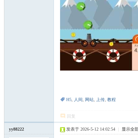
H5
,
人间
,
网站
,
上传
,
教程
回复
yy88222
发表于 2026-5-12 14:02:54
|
显示全