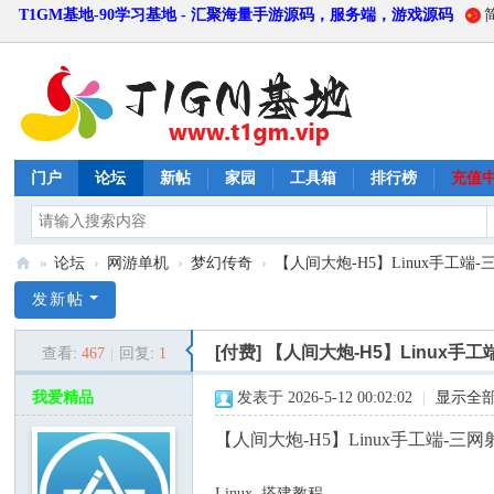
T1GM基地-90学习基地 - 汇聚海量手游源码，服务端，游戏源码
门户
论坛
新帖
家园
工具箱
排行榜
充值
»
论坛
›
网游单机
›
梦幻传奇
›
【人间大炮-H5】Linux手工端-
T
发新帖
1
[付费]
【人间大炮-H5】Linux手
查看:
467
|
回复:
1
G
M
我爱精品
发表于 2026-5-12 00:02:02
|
显示全
基
【人间大炮-H5】Linux手工端-
地
Linux 搭建教程