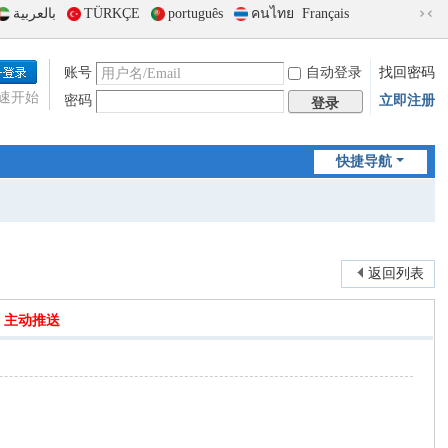
بالعربية
TÜRKÇE
português
คนไทย
Français
切
换
到
账号
自动登录
找回密码
窄
速开始
密码
立即注册
版
登录
快捷导航
返回列表
]
主动推送