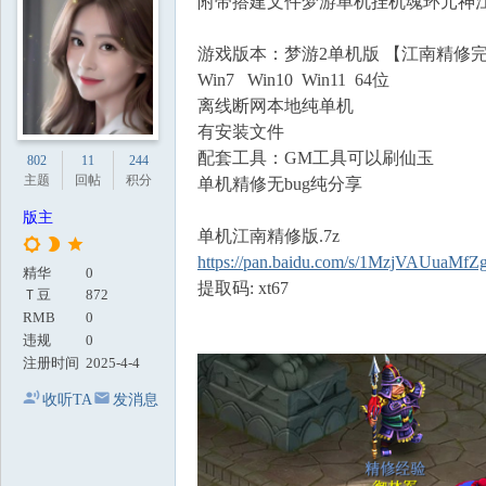
附带搭建文件梦游单机挂机魂环元神
地
游戏版本：梦游2单机版 【江南精修
Win7 Win10 Win11 64位
离线断网本地纯单机
有安装文件
配套工具：GM工具可以刷仙玉
802
11
244
主题
回帖
积分
单机精修无bug纯分享
版主
单机江南精修版.7z
https://pan.baidu.com/s/1MzjVAUuaM
精华
0
提取码: xt67
Ｔ豆
872
RMB
0
违规
0
注册时间
2025-4-4
收听TA
发消息