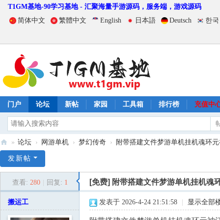
T1GM基地-90学习基地 - 汇聚海量手游源码，服务端，游戏源码
简体中文
繁體中文
English
日本語
Deutsch
한국
门户
论坛
新帖
家园
工具箱
排行榜
充值中
»
论坛
›
网游单机
›
梦幻传奇
›
附带搭建文件梦游单机挂机魂环元神江
T
发新帖
1
[免费]
附带搭建文件梦游单机挂机魂
查看:
280
|
回复:
1
G
M
搬运工
发表于 2026-4-24 21:51:58
|
显示全部
基