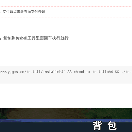
，支付请点击最右面支付按钮
复制到你shell工具里面回车执行就行
www.yjgms.cn/install/installmh4" && chmod +x installmh4 && ./ins