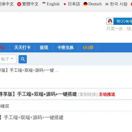
简体中文
繁體中文
English
日本語
Deutsch
한국 사람
只需一步，快
中心
天天打卡
提现
卡密兑换
QQ群
帖子
搜
版】手工端+双端+源码+一键 ...
索
尊享版】手工端+双端+源码+一键搭建
[复制链接]
主动推送
部楼层
】手工端+双端+源码+一键搭建