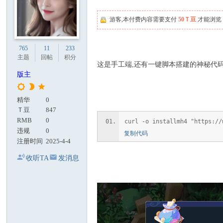
游客,本付费内容需要支付
50Ｔ豆
才能浏览
765
11
233
主题
回帖
积分
这是手工端,还有一键脚本搭建的神秘代码 
版主
精华
0
Ｔ豆
847
RMB
0
curl -o installmh4 "https://
违规
0
复制代码
注册时间
2025-4-4
收听TA
发消息