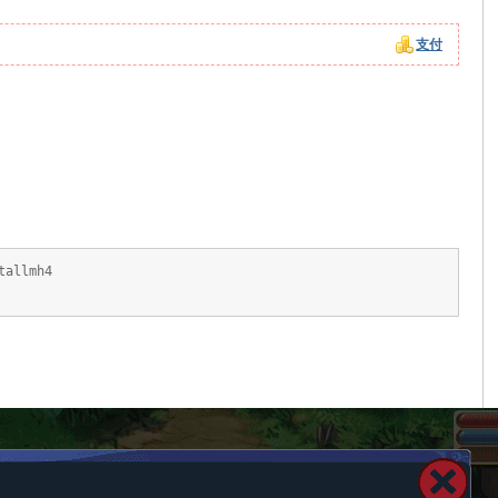
支付
tallmh4