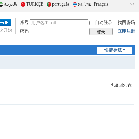
بالعربية
TÜRKÇE
português
คนไทย
Français
切
换
到
账号
自动登录
找回密码
窄
速开始
密码
立即注册
版
登录
快捷导航
返回列表