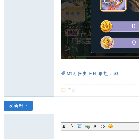
MT3
,
换皮
,
MH
,
豢龙
,
西游
回复
发新帖