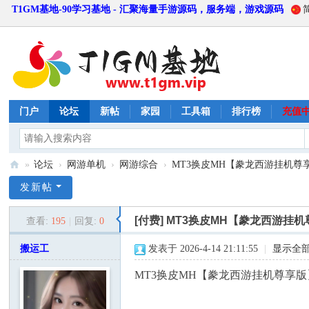
T1GM基地-90学习基地 - 汇聚海量手游源码，服务端，游戏源码
门户
论坛
新帖
家园
工具箱
排行榜
充值
»
论坛
›
网游单机
›
网游综合
›
MT3换皮MH【豢龙西游挂机尊享
T
发新帖
1
[付费]
MT3换皮MH【豢龙西游挂机
查看:
195
|
回复:
0
G
M
搬运工
发表于 2026-4-14 21:11:55
|
显示全
基
MT3换皮MH【豢龙西游挂机尊享版
地