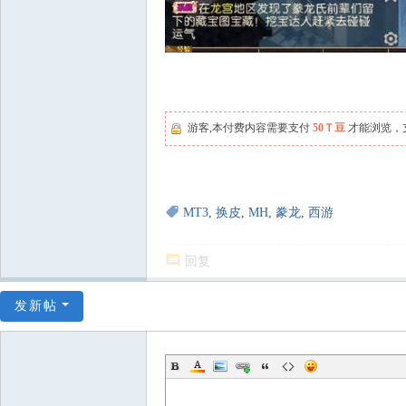
游客,本付费内容需要支付
50Ｔ豆
才能浏览，
MT3
,
换皮
,
MH
,
豢龙
,
西游
回复
发新帖