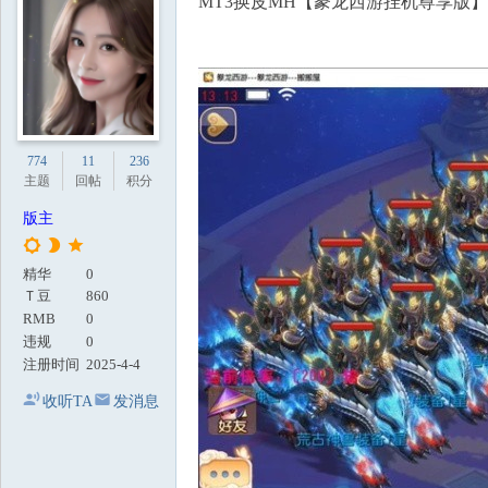
MT3换皮MH【豢龙西游挂机尊享版
地
774
11
236
主题
回帖
积分
版主
精华
0
Ｔ豆
860
RMB
0
违规
0
注册时间
2025-4-4
收听TA
发消息