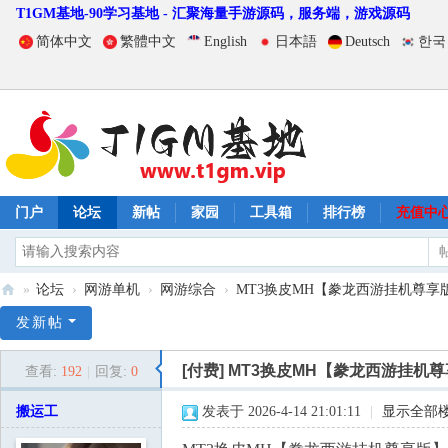
T1GM基地-90学习基地 - 汇聚海量手游源码，服务端，游戏源码
简体中文
繁體中文
English
日本語
Deutsch
한국
门户
论坛
新帖
家园
工具箱
排行榜
充值中
»
论坛
›
网游单机
›
网游综合
›
MT3换皮MH【豢龙西游挂机尊享版
T
发新帖
1
[付费]
MT3换皮MH【豢龙西游挂机
查看:
192
|
回复:
0
G
M
搬运工
发表于 2026-4-14 21:01:11
|
显示全部
基