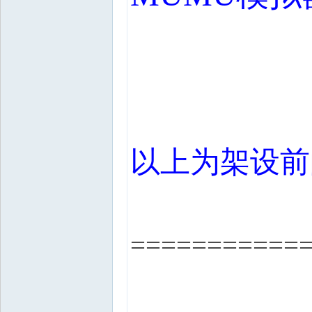
以上为架设前
===========