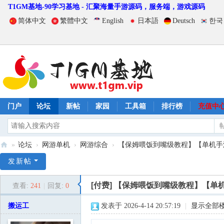
T1GM基地-90学习基地 - 汇聚海量手游源码，服务端，游戏源码
简体中文
繁體中文
English
日本語
Deutsch
한국
门户
论坛
新帖
家园
工具箱
排行榜
充值中
»
论坛
›
网游单机
›
网游综合
›
【保姆喂饭到嘴级教程】【单机手游
T
发新帖
1
[付费]
【保姆喂饭到嘴级教程】【单机
查看:
241
|
回复:
0
G
M
搬运工
发表于 2026-4-14 20:57:19
|
显示全部
基