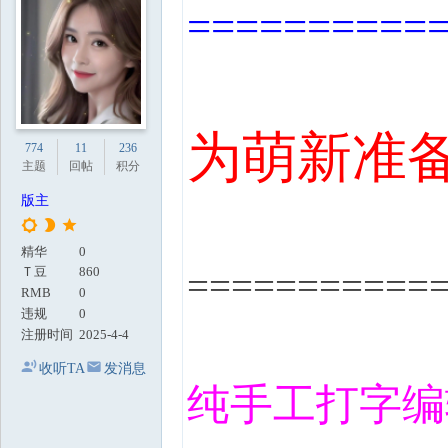
==========
地
为萌新准
774
11
236
主题
回帖
积分
版主
精华
0
===========
Ｔ豆
860
RMB
0
违规
0
注册时间
2025-4-4
收听TA
发消息
纯手工打字编