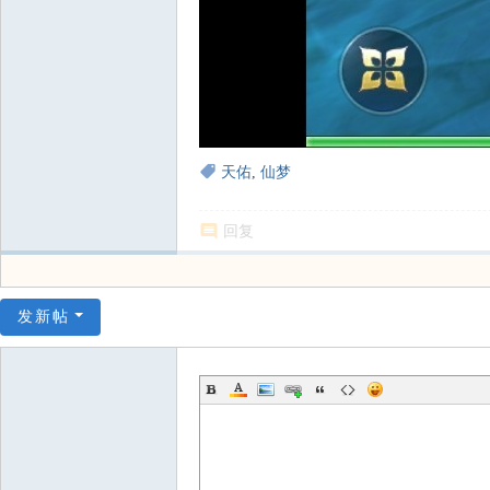
天佑
,
仙梦
回复
发新帖