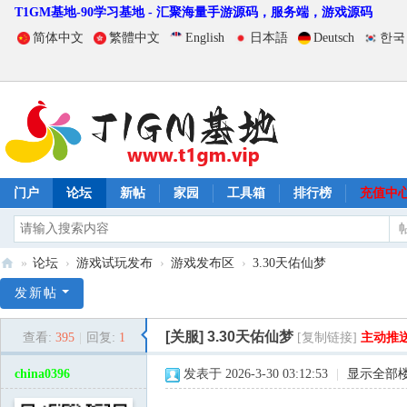
T1GM基地-90学习基地 - 汇聚海量手游源码，服务端，游戏源码
简体中文
繁體中文
English
日本語
Deutsch
한국
门户
论坛
新帖
家园
工具箱
排行榜
充值中
»
论坛
›
游戏试玩发布
›
游戏发布区
›
3.30天佑仙梦
T
发新帖
1
[关服]
3.30天佑仙梦
查看:
395
|
回复:
1
[复制链接]
主动推
G
M
china0396
发表于 2026-3-30 03:12:53
|
显示全部
基