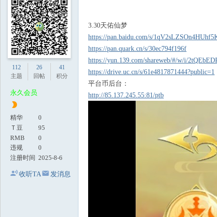
地
3.30天佑仙梦
https://pan.baidu.com/s/1qV2sLZSOn4HUhf
https://pan.quark.cn/s/30ec794f196f
https://yun.139.com/shareweb/#/w/i/2tQEbE
112
26
41
https://drive.uc.cn/s/61e4817871444?public=1
主题
回帖
积分
平台币后台：
永久会员
http://85.137.245.55:81/ptb
精华
0
Ｔ豆
95
RMB
0
违规
0
注册时间
2025-8-6
收听TA
发消息