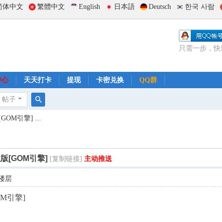
简体中文
繁體中文
English
日本語
Deutsch
한국 사람
只需一步，快
中心
天天打卡
提现
卡密兑换
QQ群
帖子
搜
M引擎] ...
索
[GOM引擎]
[复制链接]
主动推送
楼层
M引擎]