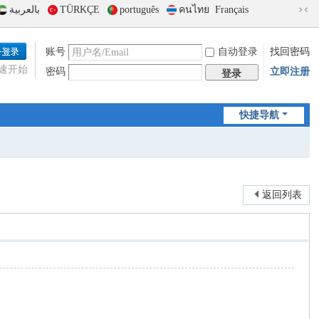
بالعربية
TÜRKÇE
português
คนไทย
Français
切
换
到
账号
自动登录
找回密码
窄
速开始
密码
立即注册
版
登录
快捷导航
返回列表