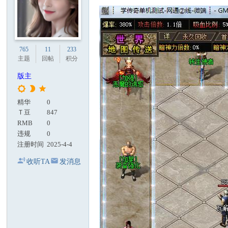
765
11
233
主题
回帖
积分
版主
精华
0
Ｔ豆
847
RMB
0
违规
0
注册时间
2025-4-4
收听TA
发消息