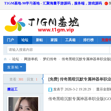
T1GM基地-90学习基地 - 汇聚海量手游源码，服务端，游戏源码
门户
论坛
新帖
家园
工具箱
排行榜
充值
»
论坛
›
网游单机
›
梦幻传奇
›
传奇黑暗沉默专属神器单职业版[GO
T
发新帖
1
[免费]
传奇黑暗沉默专属神器单职业版
查看:
301
|
回复:
1
G
M
搬运工
发表于 2026-3-2 19:28:29
|
显示全部
基
传奇黑暗沉默专属神器单职业版[GO
地