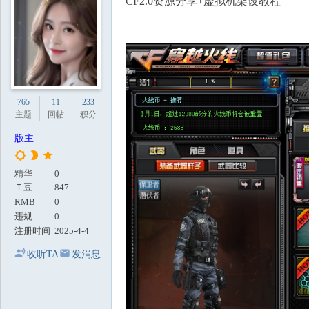
CF2.0资源分享+虚拟机架设教程
地
765
11
233
主题
回帖
积分
版主
精华
0
Ｔ豆
847
RMB
0
违规
0
注册时间
2025-4-4
收听TA
发消息