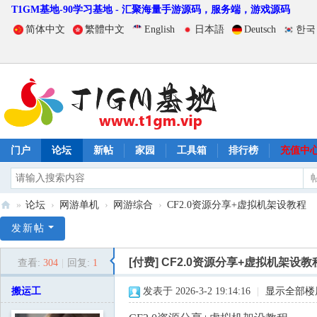
T1GM基地-90学习基地 - 汇聚海量手游源码，服务端，游戏源码
简体中文
繁體中文
English
日本語
Deutsch
한국
门户
论坛
新帖
家园
工具箱
排行榜
充值中
»
论坛
›
网游单机
›
网游综合
›
CF2.0资源分享+虚拟机架设教程
T
发新帖
1
[付费]
CF2.0资源分享+虚拟机架设教
查看:
304
|
回复:
1
G
M
搬运工
发表于 2026-3-2 19:14:16
|
显示全部楼
基