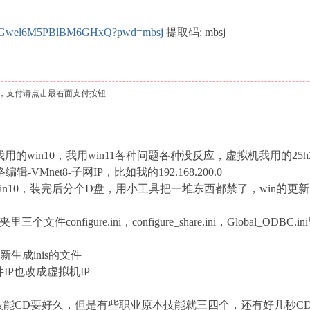
kWmrGwel6M5PBlBM6GHxQ?pwd=mbsj
提取码: mbsj
，支付请点击最右面支付按钮
ws我用的win10，我用win11各种问题各种没反应，虚拟机我用的2
Mnet8-子网IP，比如我的192.168.200.0
n10，装完后分个D盘，用小工具把一堆东西都禁了，win的更
onfigure.ini，configure_share.ini，Global_ODBC
新生成inis的文件
件IP也改成虚拟机IP
的技能CD要好久，但是有些职业原本技能就三四个，还有好几秒C