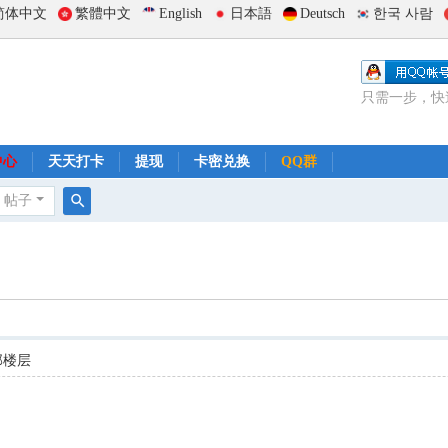
简体中文
繁體中文
English
日本語
Deutsch
한국 사람
只需一步，快
中心
天天打卡
提现
卡密兑换
QQ群
帖子
搜
索
部楼层