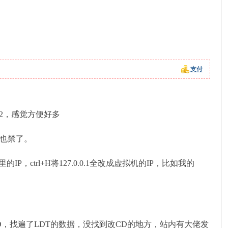
支付
5h2，感觉方便好多
新也禁了。
.ini里的IP，ctrl+H将127.0.0.1全改成虚拟机的IP，比如我的
D，找遍了LDT的数据，没找到改CD的地方，站内有大佬发