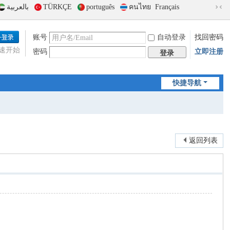
بالعربية
TÜRKÇE
português
คนไทย
Français
切
换
到
账号
自动登录
找回密码
窄
速开始
密码
立即注册
版
登录
快捷导航
返回列表