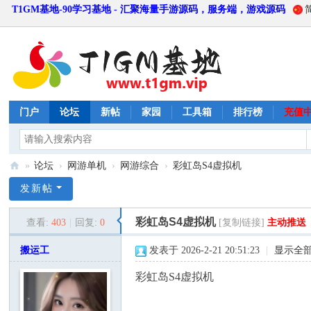
T1GM基地-90学习基地 - 汇聚海量手游源码，服务端，游戏源码
门户
论坛
新帖
家园
工具箱
排行榜
充值
»
论坛
›
网游单机
›
网游综合
›
彩虹岛S4虚拟机
T
发新帖
1
彩虹岛S4虚拟机
查看:
403
|
回复:
0
[复制链接]
主动推送
G
M
搬运工
发表于 2026-2-21 20:51:23
|
显示全
基
彩虹岛S4虚拟机
地