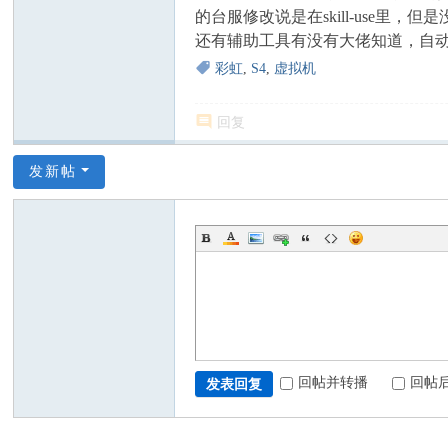
的台服修改说是在skill-use里，但
还有辅助工具有没有大佬知道，自
彩虹
,
S4
,
虚拟机
回复
发新帖
回帖并转播
回帖
发表回复