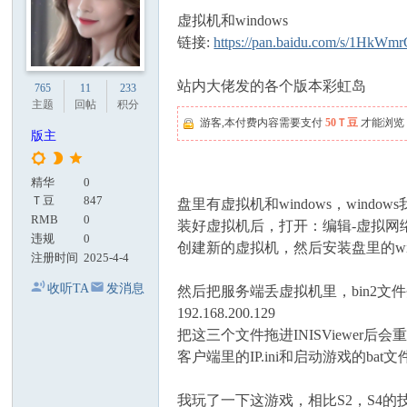
虚拟机和windows
链接:
https://pan.baidu.com/s/1H
站内大佬发的各个版本彩虹岛
765
11
233
主题
回帖
积分
游客,本付费内容需要支付
50Ｔ豆
才能浏览
版主
精华
0
Ｔ豆
847
盘里有虚拟机和windows，windo
RMB
0
装好虚拟机后，打开：编辑-虚拟网络编辑-V
违规
0
创建新的虚拟机，然后安装盘里的wi
注册时间
2025-4-4
收听TA
发消息
然后把服务端丢虚拟机里，bin2文件夹里三个文件c
192.168.200.129
把这三个文件拖进INISViewer后会重
客户端里的IP.ini和启动游戏的bat文
我玩了一下这游戏，相比S2，S4