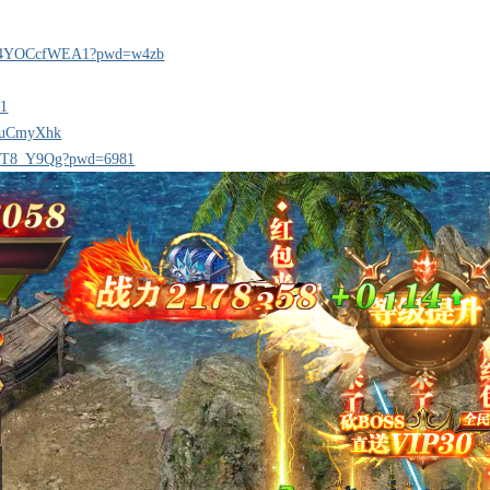
IIyt4YOCcfWEA1?pwd=w4zb
=1
CVuCmyXhk
NfZT8_Y9Qg?pwd=6981