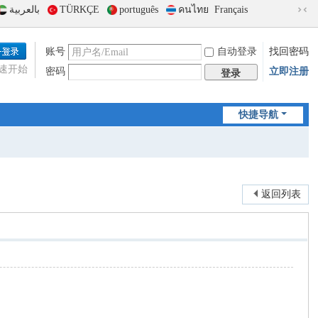
بالعربية
TÜRKÇE
português
คนไทย
Français
切
换
到
账号
自动登录
找回密码
窄
速开始
密码
立即注册
版
登录
快捷导航
返回列表