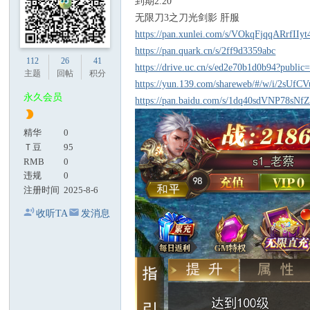
到期2.20
无限刀3之刀光剑影 肝服
https://pan.xunlei.com/s/VOkqFjqqARrf
https://pan.quark.cn/s/2ff9d3359abc
112
26
41
https://drive.uc.cn/s/ed2e70b1d0b94?public
主题
回帖
积分
https://yun.139.com/shareweb/#/w/i/2sUf
永久会员
https://pan.baidu.com/s/1dq40sdVNP78s
精华
0
Ｔ豆
95
RMB
0
违规
0
注册时间
2025-8-6
收听TA
发消息