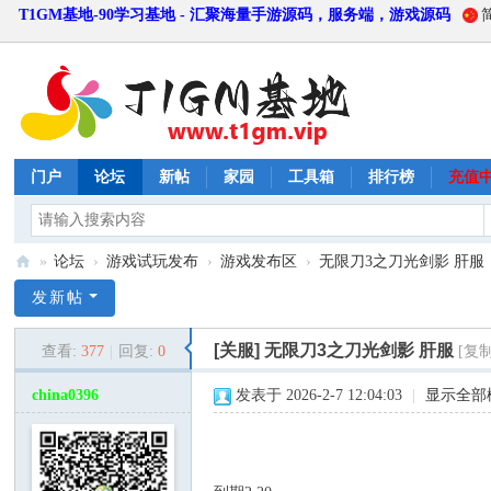
T1GM基地-90学习基地 - 汇聚海量手游源码，服务端，游戏源码
门户
论坛
新帖
家园
工具箱
排行榜
充值
»
论坛
›
游戏试玩发布
›
游戏发布区
›
无限刀3之刀光剑影 肝服
T
发新帖
1
[关服]
无限刀3之刀光剑影 肝服
查看:
377
|
回复:
0
[复
G
M
china0396
发表于 2026-2-7 12:04:03
|
显示全部
基
地