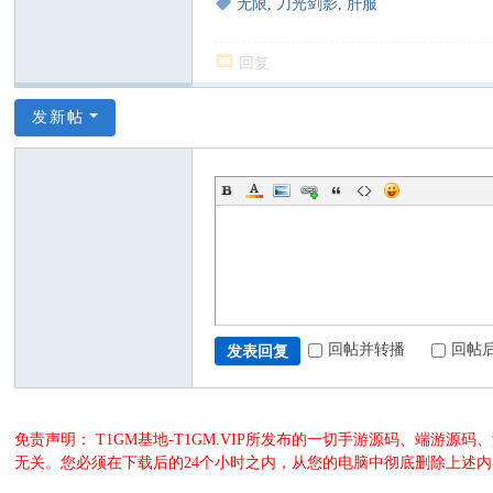
无限
,
刀光剑影
,
肝服
回复
发新帖
回帖并转播
回帖
发表回复
免责声明： T1GM基地-T1GM.VIP所发布的一切手游源码、端
无关。您必须在下载后的24个小时之内，从您的电脑中彻底删除上述