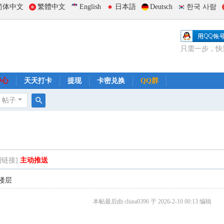
简体中文
繁體中文
English
日本語
Deutsch
한국 사람
只需一步，快
中心
天天打卡
提现
卡密兑换
QQ群
帖子
搜
索
制链接]
主动推送
楼层
本帖最后由 china0396 于 2026-2-10 00:13 编辑