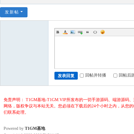
发新帖
回帖并转播
回帖后
发表回复
免责声明： T1GM基地-T1GM.VIP所发布的一切手游源码、端
网络，版权争议与本站无关。您必须在下载后的24个小时之内，从您
们联系处理。
Powered by
T1GM基地