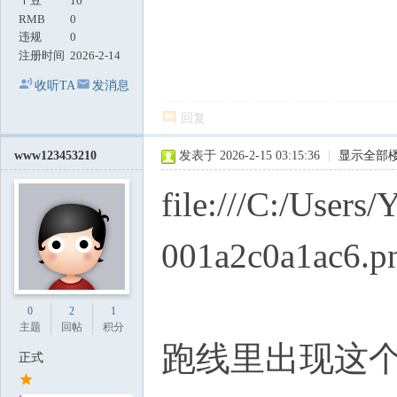
Ｔ豆
16
RMB
0
违规
0
注册时间
2026-2-14
收听TA
发消息
回复
www123453210
发表于 2026-2-15 03:15:36
|
显示全部
file:///C:/Users
001a2c0a1ac6.p
0
2
1
主题
回帖
积分
跑线里出现这
正式