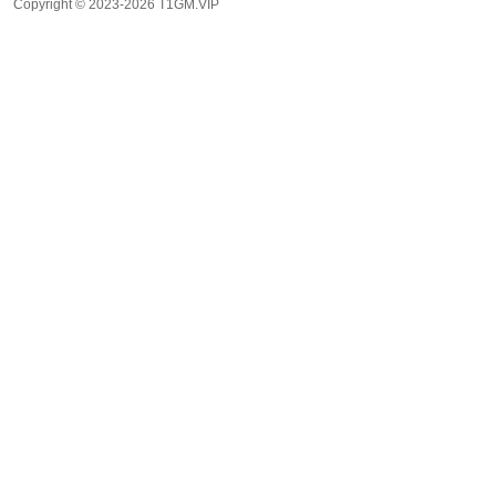
Copyright © 2023-2026 T1GM.VIP