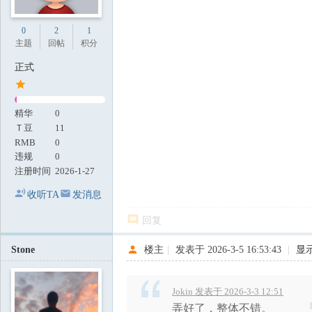
0
2
1
主题
回帖
积分
正式
精华
0
Ｔ豆
11
RMB
0
违规
0
注册时间
2026-1-27
收听TA
发消息
回复
Stone
楼主
|
发表于 2026-3-5 16:53:43
|
显
Jokin 发表于 2026-3-3 12:51
弄好了，整体不错。