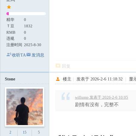
精华
0
Ｔ豆
1832
RMB
0
违规
0
注册时间
2025-8-30
收听TA
发消息
回复
Stone
楼主
|
发表于 2026-2-6 11:18:32
|
显
willump 发表于 2026-2-6 10:05
剧情有没有，完整不
2
15
5