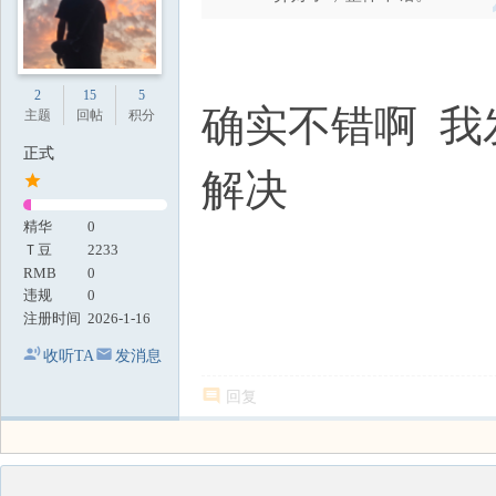
2
15
5
确实不错啊 我
主题
回帖
积分
正式
解决
精华
0
Ｔ豆
2233
RMB
0
违规
0
注册时间
2026-1-16
收听TA
发消息
回复