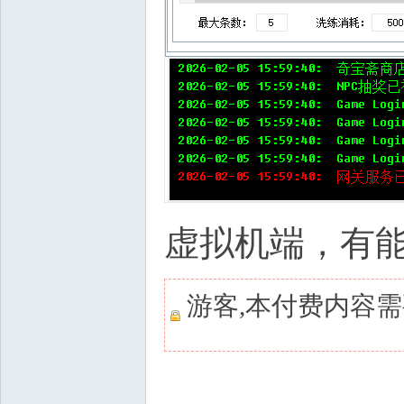
虚拟机端，有
游客,本付费内容