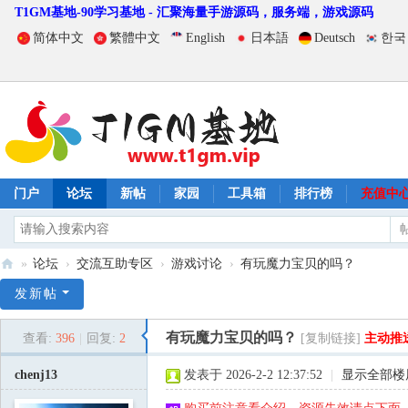
T1GM基地-90学习基地 - 汇聚海量手游源码，服务端，游戏源码
简体中文
繁體中文
English
日本語
Deutsch
한국
门户
论坛
新帖
家园
工具箱
排行榜
充值中
»
论坛
›
交流互助专区
›
游戏讨论
›
有玩魔力宝贝的吗？
T
发新帖
1
有玩魔力宝贝的吗？
查看:
396
|
回复:
2
[复制链接]
主动推
G
M
chenj13
发表于 2026-2-2 12:37:52
|
显示全部楼
基