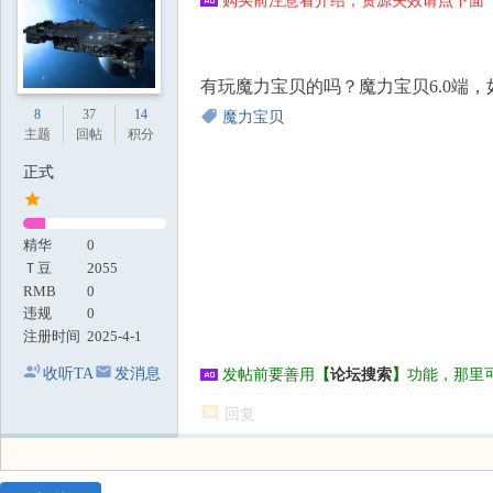
购买前注意看介绍，资源失效请点下面【
地
有玩魔力宝贝的吗？魔力宝贝6.0端
8
37
14
魔力宝贝
主题
回帖
积分
正式
精华
0
Ｔ豆
2055
RMB
0
违规
0
注册时间
2025-4-1
收听TA
发消息
发帖前要善用
【
论坛搜索
】
功能，那里
回复