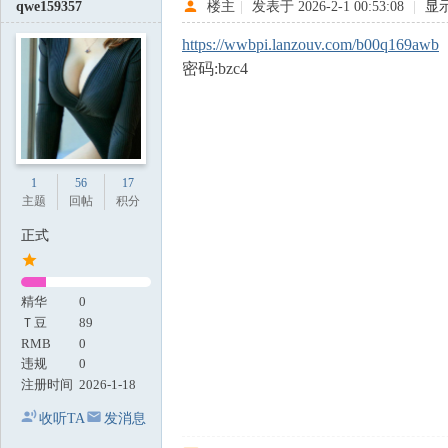
qwe159357
楼主
|
发表于 2026-2-1 00:53:08
|
显
https://wwbpi.lanzouv.com/b00q169awb
密码:bzc4
1
56
17
主题
回帖
积分
正式
精华
0
Ｔ豆
89
RMB
0
违规
0
注册时间
2026-1-18
收听TA
发消息