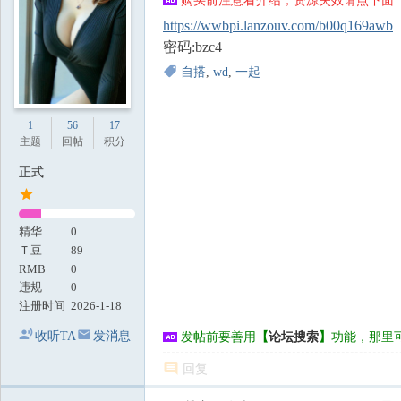
购买前注意看介绍，资源失效请点下面【
地
https://wwbpi.lanzouv.com/b00q169awb
密码:bzc4
自搭
,
wd
,
一起
1
56
17
主题
回帖
积分
正式
精华
0
Ｔ豆
89
RMB
0
违规
0
注册时间
2026-1-18
收听TA
发消息
发帖前要善用
【
论坛搜索
】
功能，那里
回复