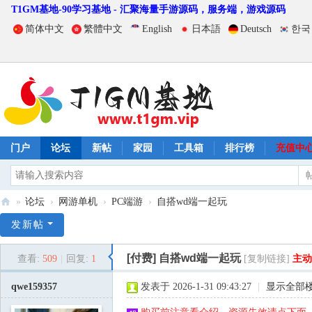
T1GM基地-90学习基地 - 汇聚海量手游源码，服务端，游戏源码
简体中文
繁體中文
English
日本語
Deutsch
한국
门户
论坛
新帖
家园
工具箱
排行榜
充值中
»
论坛
›
网游单机
›
PC端游
›
自搭wd端一起玩
T
发新帖
1
[付费]
自搭wd端一起玩
查看:
509
|
回复:
1
[复制链接]
主动
G
M
qwe159357
发表于 2026-1-31 09:43:27
|
显示全部
基