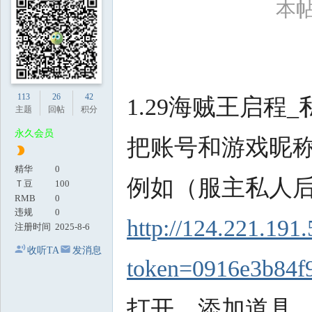
本帖最
地
113
26
42
1.29海贼王启
主题
回帖
积分
永久会员
把账号和游戏昵
精华
0
例如（服主私人
Ｔ豆
100
RMB
0
违规
0
http://124.221.191.
注册时间
2025-8-6
收听TA
发消息
token=0916e3b84f
打开，添加道具