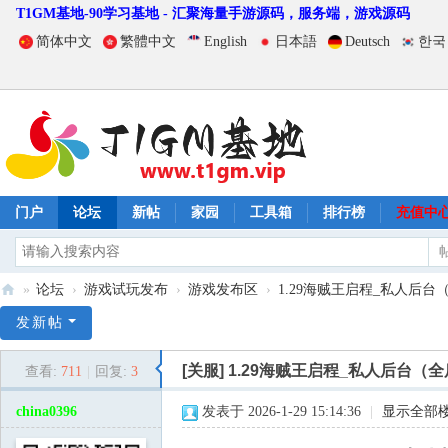
T1GM基地-90学习基地 - 汇聚海量手游源码，服务端，游戏源码
简体中文
繁體中文
English
日本語
Deutsch
한국
门户
论坛
新帖
家园
工具箱
排行榜
充值中
»
论坛
›
游戏试玩发布
›
游戏发布区
›
1.29海贼王启程_私人后台（
T
发新帖
1
[关服]
1.29海贼王启程_私人后台（
查看:
711
|
回复:
3
G
M
china0396
发表于 2026-1-29 15:14:36
|
显示全部
基