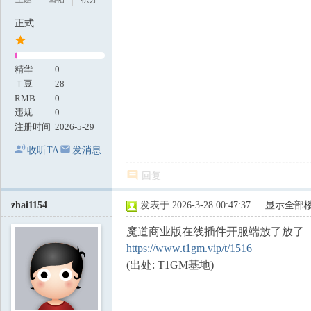
正式
精华
0
Ｔ豆
28
RMB
0
违规
0
注册时间
2026-5-29
收听TA
发消息
回复
zhai1154
发表于 2026-3-28 00:47:37
|
显示全部
魔道商业版在线插件开服端放了放了
https://www.t1gm.vip/t/1516
(出处: T1GM基地)