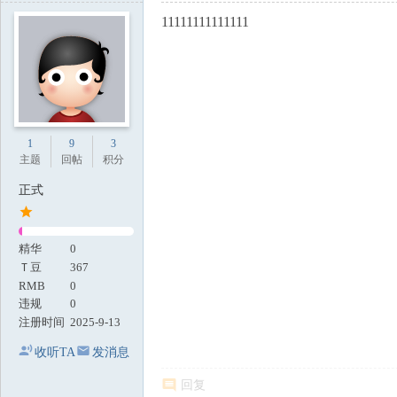
11111111111111
1
9
3
主题
回帖
积分
正式
精华
0
Ｔ豆
367
RMB
0
违规
0
注册时间
2025-9-13
收听TA
发消息
回复