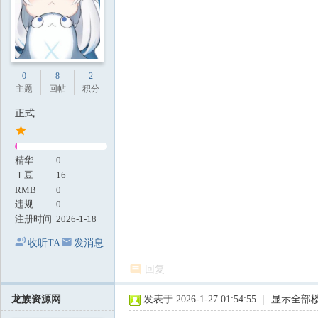
0
8
2
主题
回帖
积分
正式
精华
0
Ｔ豆
16
RMB
0
违规
0
注册时间
2026-1-18
收听TA
发消息
回复
龙族资源网
发表于 2026-1-27 01:54:55
|
显示全部