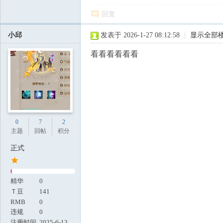
回复
小邱
发表于 2026-1-27 08:12:58
|
显示全部
看看看看看看
0
7
2
主题
回帖
积分
正式
精华
0
Ｔ豆
141
RMB
0
违规
0
注册时间
2025-6-13