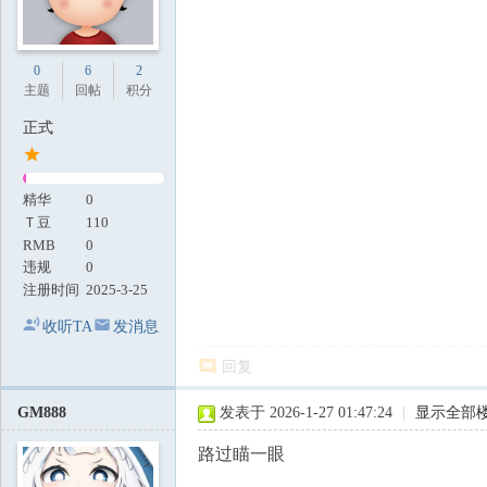
0
6
2
主题
回帖
积分
正式
精华
0
Ｔ豆
110
RMB
0
违规
0
注册时间
2025-3-25
收听TA
发消息
回复
GM888
发表于 2026-1-27 01:47:24
|
显示全部
路过瞄一眼