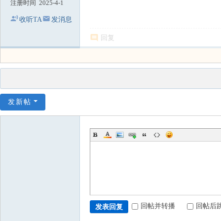
注册时间
2025-4-1
收听TA
发消息
回复
发新帖
回帖并转播
回帖后
发表回复