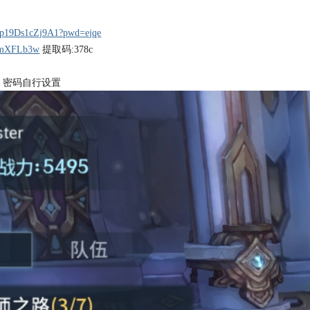
FKp19Ds1cZj9A1?pwd=ejqe
rpmXFLb3w
提取码:378c
 密码自行设置