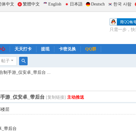
简体中文
繁體中文
English
日本語
Deutsch
한국 사람
只需一步，快
中心
天天打卡
提现
卡密兑换
QQ群
帖子
搜
手游_仅安卓_带后台 ...
索
手游_仅安卓_带后台
[复制链接]
主动推送
部楼层
卓_带后台