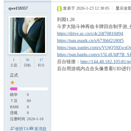
qwe159357
发表于 2026-1-23 12:38:05
|
显示全
到期1.28
斗罗大陆斗神再临卡牌回合制手游_
https://drive.uc.cn/s/4c2df70810d94
https://pan.quark.cn/s/673bbf2180f5
https://pan.xunlei.com/s/VOjQ59Zw
https://pan.baidu.com/s/15LdUliP7B
1
56
17
后台链接：
http://144.48.182.105:81/g
主题
回帖
积分
后台用游戏内点击头像查看UID进
正式
精华
0
Ｔ豆
89
RMB
0
违规
0
注册时间
2026-1-18
收听TA
发消息