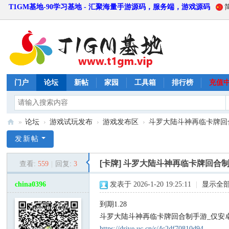
T1GM基地-90学习基地 - 汇聚海量手游源码，服务端，游戏源码
门户
论坛
新帖
家园
工具箱
排行榜
充值
»
论坛
›
游戏试玩发布
›
游戏发布区
›
斗罗大陆斗神再临卡牌回合制
T
发新帖
1
[卡牌]
斗罗大陆斗神再临卡牌回合制
查看:
559
|
回复:
3
G
M
china0396
发表于 2026-1-20 19:25:11
|
显示全
基
到期1.28
地
斗罗大陆斗神再临卡牌回合制手游_仅安
https://drive.uc.cn/s/4c2df70810d94