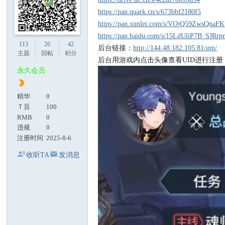
https://pan.quark.cn/s/673bbf2180f5
https://pan.xunlei.com/s/VOjQ59ZwsQna
https://pan.baidu.com/s/15LdUliP7B_SJR
113
26
42
后台链接：
http://144.48.182.105:81/gm/
主题
回帖
积分
后台用游戏内点击头像查看UID进行注册
永久会员
精华
0
Ｔ豆
100
RMB
0
违规
0
注册时间
2025-8-6
收听TA
发消息