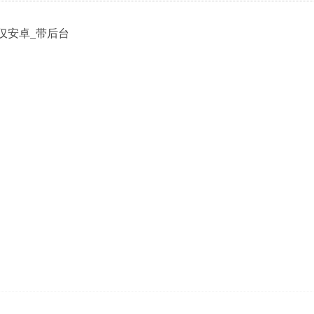
仅安卓_带后台