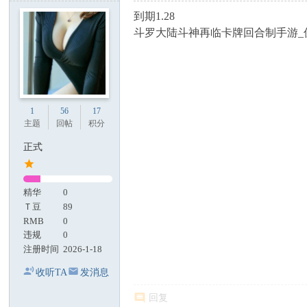
到期1.28
斗罗大陆斗神再临卡牌回合制手游_
1
56
17
主题
回帖
积分
正式
精华
0
Ｔ豆
89
RMB
0
违规
0
注册时间
2026-1-18
收听TA
发消息
回复