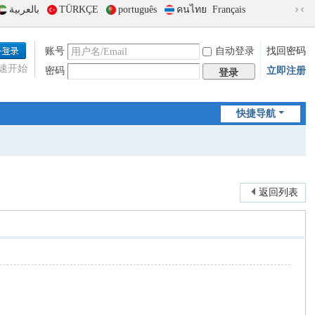
بالعربية
TÜRKÇE
português
คนไทย
Français
切
换
到
账号
自动登录
找回密码
窄
速开始
密码
立即注册
版
登录
快捷导航
返回列表