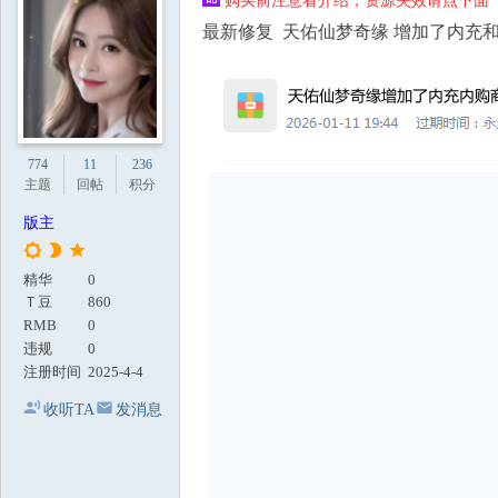
购买前注意看介绍，资源失效请点下面【
地
最新修复 天佑仙梦奇缘 增加了内充和
774
11
236
主题
回帖
积分
版主
精华
0
Ｔ豆
860
RMB
0
违规
0
注册时间
2025-4-4
收听TA
发消息