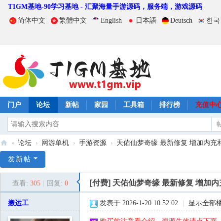
T1GM基地-90学习基地 - 汇聚海量手游源码，服务端，游戏源码
简体中文
繁體中文
English
日本語
Deutsch
한국
门户
论坛
新帖
家园
工具箱
排行榜
充值中
»
论坛
›
网游单机
›
手游资源
›
天佑仙梦奇缘 最新修复 增加内充和商
T
发新帖
1
[付费]
天佑仙梦奇缘 最新修复 增加
查看:
305
|
回复:
0
G
M
搬运工
发表于 2026-1-20 10:52:02
|
显示全部
基