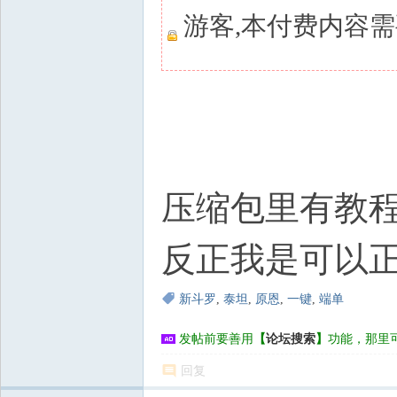
游客,本付费内容
压缩包里有教
反正我是可以
新斗罗
,
泰坦
,
原恩
,
一键
,
端单
发帖前要善用
【
论坛搜索
】
功能，那里
回复