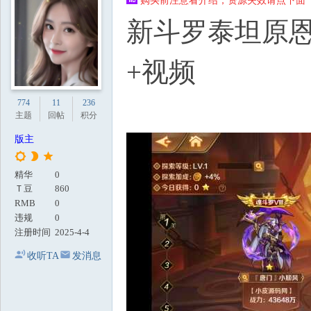
购买前注意看介绍，资源失效请点下面【
地
新斗罗泰坦原恩
+视频
774
11
236
主题
回帖
积分
版主
精华
0
Ｔ豆
860
RMB
0
违规
0
注册时间
2025-4-4
收听TA
发消息