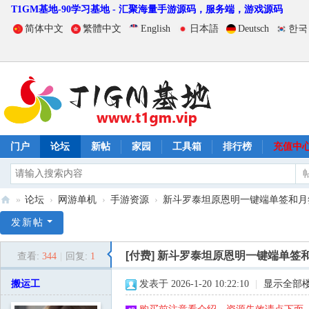
T1GM基地-90学习基地 - 汇聚海量手游源码，服务端，游戏源码
简体中文
繁體中文
English
日本語
Deutsch
한국
门户
论坛
新帖
家园
工具箱
排行榜
充值中
»
论坛
›
网游单机
›
手游资源
›
新斗罗泰坦原恩明一键端单签和月签修
T
发新帖
1
[付费]
新斗罗泰坦原恩明一键端单签和
查看:
344
|
回复:
1
G
M
搬运工
发表于 2026-1-20 10:22:10
|
显示全部
基