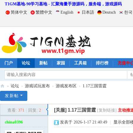
T1GM基地-90学习基地 - 汇聚海量手游源码，服务端，游戏源码
简体中文
繁體中文
English
日本語
Deutsch
한국
门户
论坛
新帖
家园
工具箱
排行榜
充值中
»
论坛
›
游戏试玩发布
›
游戏发布区
›
1.17三国雷霆
T
发新帖
1
[关服]
1.17三国雷霆
查看:
371
|
回复:
2
[复制链接]
主动推
G
M
china0396
发表于 2026-1-17 21:40:49
|
显示全部
基