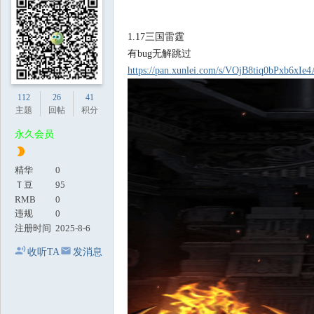
地
1.17三国雷霆
有bug无解跳过
https://pan.xunlei.com/s/VOjB8tiq0bPxb6x
112
26
41
主题
回帖
积分
永久会员
精华
0
Ｔ豆
95
RMB
0
违规
0
注册时间
2025-8-6
收听TA
发消息