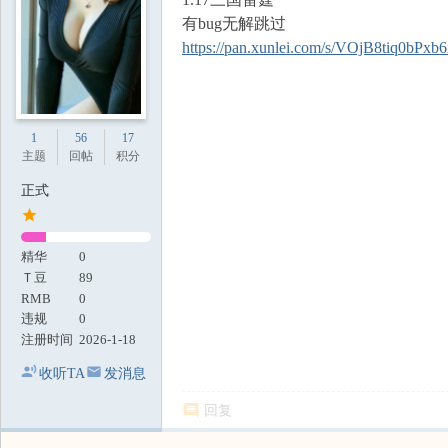
有bug无解跳过
https://pan.xunlei.com/s/VOjB8tiq0bP
1
56
17
主题
回帖
积分
正式
精华
0
Ｔ豆
89
RMB
0
违规
0
注册时间
2026-1-18
收听TA
发消息
回复