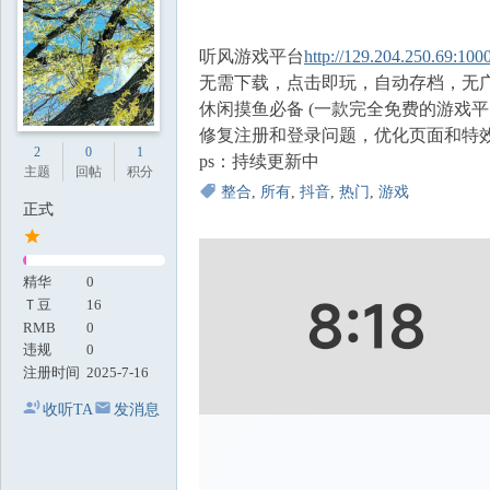
地
听风游戏平台
http://129.204.250.69:100
无需下载，点击即玩，自动存档，无
休闲摸鱼必备 (一款完全免费的游戏平
修复注册和登录问题，优化页面和特
2
0
1
ps：持续更新中
主题
回帖
积分
整合
,
所有
,
抖音
,
热门
,
游戏
正式
精华
0
Ｔ豆
16
RMB
0
违规
0
注册时间
2025-7-16
收听TA
发消息