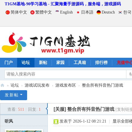
T1GM基地-90学习基地 - 汇聚海量手游源码，服务端，游戏源码
简体中文
繁體中文
English
日本語
Deutsch
한국
门户
论坛
新帖
家园
工具箱
排行榜
充值中
»
论坛
›
游戏试玩发布
›
游戏发布区
›
整合所有抖音热门游戏
T
发新帖
1
[关服]
整合所有抖音热门游戏
查看:
511
|
回复:
1
[复制链接
G
M
听风
发表于 2026-1-12 08:21:21
|
显示全部
基