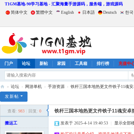
T1GM基地-90学习基地 - 汇聚海量手游源码，服务端，游戏源码
简体中文
繁體中文
English
日本語
Deutsch
한국
门户
论坛
新帖
家园
工具箱
排行榜
充值中
»
论坛
›
网游单机
›
手游资源
›
铁杆三国本地热更文件铁子11魂安卓
T
发新帖
1
铁杆三国本地热更文件铁子11魂安卓
查看:
983
|
回复:
0
G
M
搬运工
发表于 2025-4-14 19:40:53
|
显示全部
基