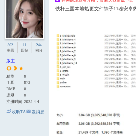
购买前注意看介绍，资源失效请点下面【
地
铁杆三国本地热更文件铁子11魂安卓
802
11
244
主题
回帖
积分
版主
精华
0
Ｔ豆
872
RMB
0
违规
0
注册时间
2025-4-4
收听TA
发消息