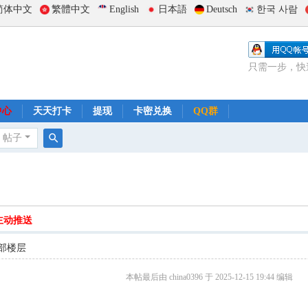
简体中文
繁體中文
English
日本語
Deutsch
한국 사람
只需一步，快
中心
天天打卡
提现
卡密兑换
QQ群
帖子
搜
索
主动推送
部楼层
本帖最后由 china0396 于 2025-12-15 19:44 编辑