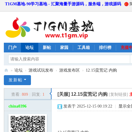
T1GM基地-90学习基地 - 汇聚海量手游源码，服务端，游戏源码
门户
论坛
新帖
家园
工具箱
排行榜
充值
»
论坛
›
游戏试玩发布
›
游戏发布区
›
12.15蛮荒记 内购
T
发新帖
1
[关服]
12.15蛮荒记 内购
查看:
809
|
回复:
1
[复制链接]
G
M
china0396
发表于 2025-12-15 00:19:22
|
显示全
基
地