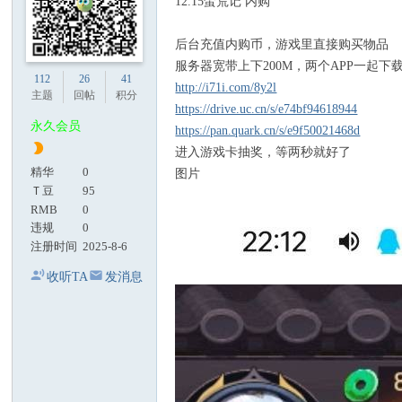
12.15蛮荒记 内购
后台充值内购币，游戏里直接购买物品
服务器宽带上下200M，两个APP一起下
112
26
41
http://i71i.com/8y2l
主题
回帖
积分
https://drive.uc.cn/s/e74bf94618944
永久会员
https://pan.quark.cn/s/e9f50021468d
进入游戏卡抽奖，等两秒就好了
精华
0
图片
Ｔ豆
95
RMB
0
违规
0
注册时间
2025-8-6
收听TA
发消息