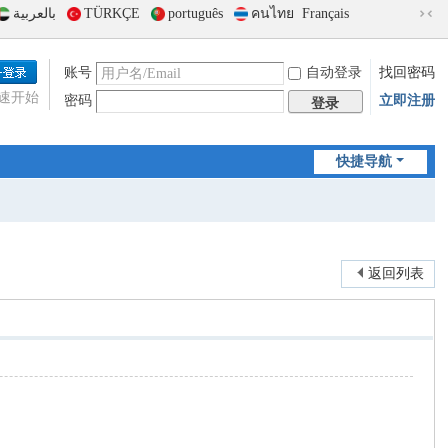
بالعربية
TÜRKÇE
português
คนไทย
Français
切
换
到
账号
自动登录
找回密码
窄
速开始
密码
立即注册
版
登录
快捷导航
返回列表