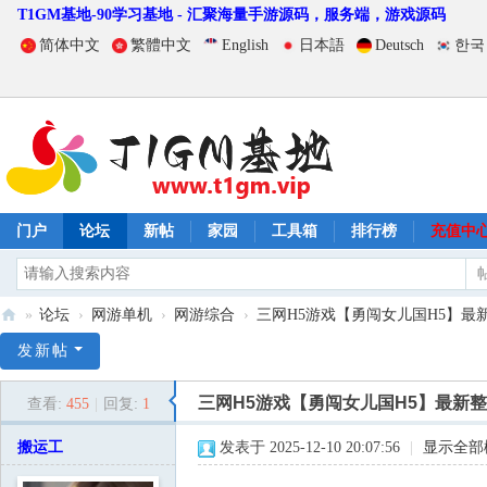
T1GM基地-90学习基地 - 汇聚海量手游源码，服务端，游戏源码
简体中文
繁體中文
English
日本語
Deutsch
한국
门户
论坛
新帖
家园
工具箱
排行榜
充值中
»
论坛
›
网游单机
›
网游综合
›
三网H5游戏【勇闯女儿国H5】最新
T
发新帖
1
三网H5游戏【勇闯女儿国H5】最新整
查看:
455
|
回复:
1
G
M
搬运工
发表于 2025-12-10 20:07:56
|
显示全部
基