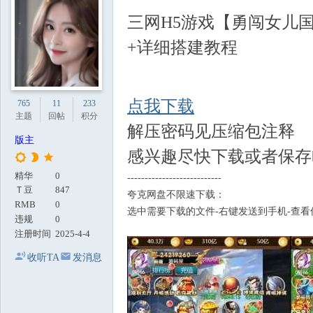
地
三网H5游戏【勇闯女儿国
+详细搭建教程
点我下载
765
11
233
主题
回帖
积分
解压密码见压缩包注释
版主
感兴趣尽快下载或者保存
精华
0
---------------------------
Ｔ豆
847
夸克网盘不限速下载：
RMB
0
选中需要下载的文件-右键发送到手机-查看
违规
0
注册时间
2025-4-4
收听TA
发消息