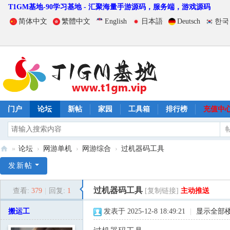
T1GM基地-90学习基地 - 汇聚海量手游源码，服务端，游戏源码
简体中文
繁體中文
English
日本語
Deutsch
한국
门户
论坛
新帖
家园
工具箱
排行榜
充值中
»
论坛
›
网游单机
›
网游综合
›
过机器码工具
T
发新帖
1
过机器码工具
查看:
379
|
回复:
1
[复制链接]
主动推送
G
M
搬运工
发表于 2025-12-8 18:49:21
|
显示全部
基