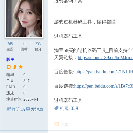
过机器码工具
地
游戏过机器码工具，懂得都懂
过机器码工具
765
11
233
主题
回帖
积分
淘宝58买的过机器码工具_目前支持全
天翼链接：
https://cloud.189.cn/t/eMJ
版主
百度链接:
https://pan.baidu.com/s/1
精华
0
Ｔ豆
847
百度链接:
https://pan.baidu.com/s/1B
RMB
0
违规
0
注册时间
2025-4-4
过机器码工具
机器
,
工具
收听TA
发消息
回复