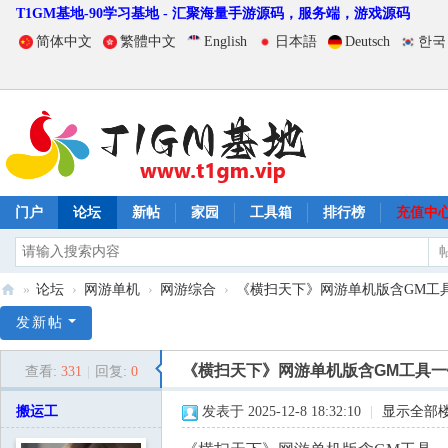
T1GM基地-90学习基地 - 汇聚海量手游源码，服务端，游戏源码
简体中文
繁體中文
English
日本語
Deutsch
한국
门户
论坛
新帖
家园
工具箱
排行榜
充值中
»
论坛
›
网游单机
›
网游综合
›
《横扫天下》网游单机版含GM工具
T
发新帖
1
《横扫天下》网游单机版含GM工具
查看:
331
|
回复:
0
G
M
搬运工
发表于 2025-12-8 18:32:10
|
显示全部
基