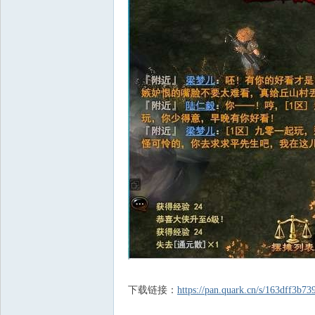
下载链接：
https://pan.quark.cn/s/163dff3b73