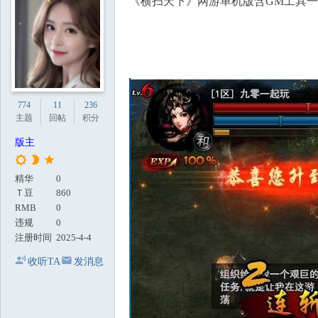
《横扫天下》网游单机版含GM工具
地
774
11
236
主题
回帖
积分
版主
精华
0
Ｔ豆
860
RMB
0
违规
0
注册时间
2025-4-4
收听TA
发消息