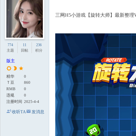
地
三网H5小游戏【旋转大师】最新整理WI
774
11
236
主题
回帖
积分
版主
精华
0
Ｔ豆
860
RMB
0
违规
0
注册时间
2025-4-4
收听TA
发消息