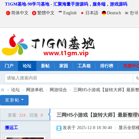
T1GM基地-90学习基地 - 汇聚海量手游源码，服务端，游戏源码
简体中文
繁體中文
English
日本語
Deutsch
한국
门户
论坛
新帖
家园
工具箱
排行榜
充值中
»
论坛
›
网游单机
›
网游综合
›
三网H5小游戏【旋转大师】最新整理WI
T
发新帖
1
三网H5小游戏【旋转大师】最新整理W
查看:
324
|
回复:
0
G
M
搬运工
发表于 2025-12-8 18:30:40
|
显示全部
基