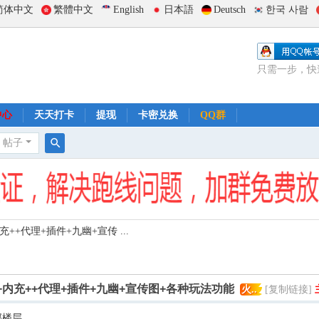
简体中文
繁體中文
English
日本語
Deutsch
한국 사람
只需一步，快
中心
天天打卡
提现
卡密兑换
QQ群
帖子
搜
索
+代理+插件+九幽+宣传 ...
内充++代理+插件+九幽+宣传图+各种玩法功能
火..
[复制链接]
部楼层