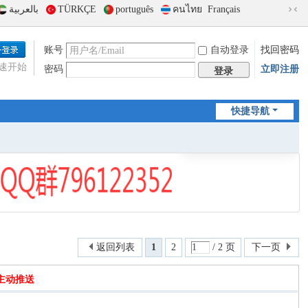
بالعربية
TÜRKÇE
português
คนไทย
Français
切
换
到
账号
自动登录
找回密码
窄
速开始
密码
立即注册
版
登录
快捷导航
返回列表
1
2
/ 2 页
下一页
主动推送