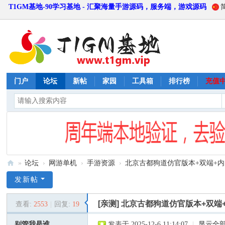
T1GM基地-90学习基地 - 汇聚海量手游源码，服务端，游戏源码
门户
论坛
新帖
家园
工具箱
排行榜
充值
»
论坛
›
网游单机
›
手游资源
›
北京古都狗道仿官版本+双端+内充+
T
发新帖
1
[亲测]
北京古都狗道仿官版本+双端+
查看:
2553
|
回复:
19
G
M
别管我是谁
发表于 2025-12-6 11:14:07
|
显示全