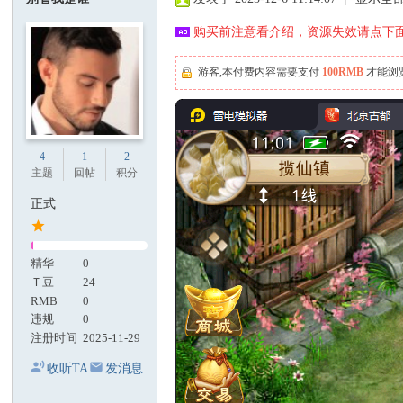
基
购买前注意看介绍，资源失效请点下面
地
游客,本付费内容需要支付
100RMB
才能浏
4
1
2
主题
回帖
积分
正式
精华
0
Ｔ豆
24
RMB
0
违规
0
注册时间
2025-11-29
收听TA
发消息