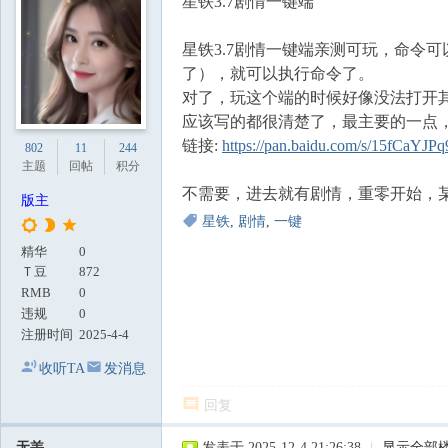
星铁3.7剧情一键端
地
星铁3.7剧情一键端亲测可玩，命令
了），就可以执行命令了。
对了，玩这个端的时候好像没法打开
应该写的都很清楚了，最主要的一点
链接:
https://pan.baidu.com/s/15fCaY
802
11
244
主题
回帖
积分
不需要，进去就有剧情，重零开始，
版主
星铁
,
剧情
,
一键
精华
0
Ｔ豆
872
RMB
0
违规
0
注册时间
2025-4-4
收听TA
发消息
回复
无恙
发表于 2025-12-4 21:26:38
|
显示全部