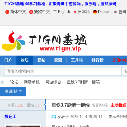
T1GM基地-90学习基地 - 汇聚海量手游源码，服务端，游戏源码
简体中文
繁體中文
English
日本語
Deutsch
한국
门户
论坛
新帖
家园
工具箱
排行榜
充值中
»
论坛
›
网游单机
›
网游综合
›
星铁3.7剧情一键端
T
发新帖
1
星铁3.7剧情一键端
查看:
336
|
回复:
1
[复制链接]
主动推送
G
M
搬运工
发表于 2025-12-4 19:39:14
|
显示全部
基