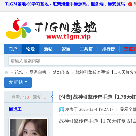
T1GM基地-90学习基地 - 汇聚海量手游源码，服务端，游戏源码
门户
论坛
新帖
家园
工具箱
排行榜
充值
»
论坛
›
网游单机
›
梦幻传奇
›
战神引擎传奇手游【1.78天虹复古[白
T
发新帖
1
[付费]
战神引擎传奇手游【1.78天虹
查看:
418
|
回复:
1
G
M
搬运工
发表于 2025-12-4 19:27:17
|
显示全
基
战神引擎传奇手游【1.78天虹复古[白
地