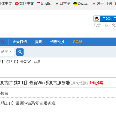
简体中文
繁體中文
English
日本語
Deutsch
한국 사람
只需一步，快
中心
天天打卡
提现
卡密兑换
QQ群
帖子
搜
猪3.1]】最新Win系复 ...
索
复古[白猪3.1]】最新Win系复古服务端
[复制链接]
主动推送
部楼层
猪3.1]】最新Win系复古服务端