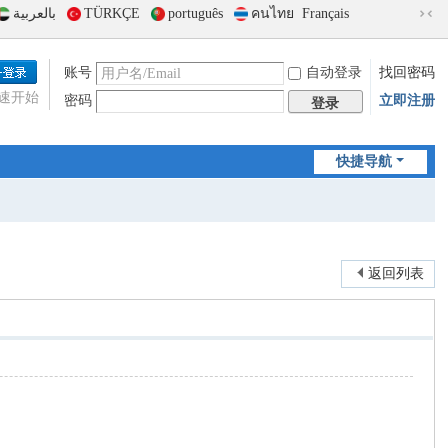
بالعربية
TÜRKÇE
português
คนไทย
Français
切
换
到
账号
自动登录
找回密码
窄
速开始
密码
立即注册
版
登录
快捷导航
返回列表