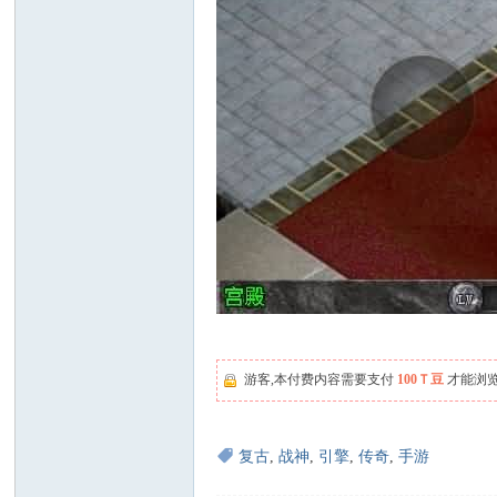
游客,本付费内容需要支付
100Ｔ豆
才能浏
复古
,
战神
,
引擎
,
传奇
,
手游