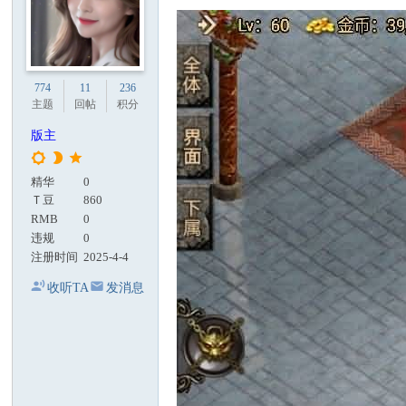
774
11
236
主题
回帖
积分
版主
精华
0
Ｔ豆
860
RMB
0
违规
0
注册时间
2025-4-4
收听TA
发消息