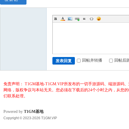
回帖并转播
回帖后
发表回复
免责声明： T1GM基地-T1GM.VIP所发布的一切手游源码、端
网络，版权争议与本站无关。您必须在下载后的24个小时之内，从您
们联系处理。
Powered by
T1GM基地
Copyright © 2023-2026 T1GM.VIP