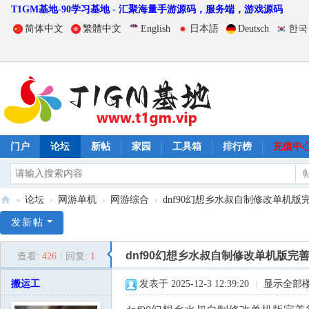
T1GM基地-90学习基地 - 汇聚海量手游源码，服务端，游戏源码
简体中文
繁體中文
English
日本語
Deutsch
한국
门户
论坛
新帖
家园
工具箱
排行榜
充值中
»
论坛
›
网游单机
›
网游综合
›
dnf90幻想乡水叔自制修改单机版完善
T
发新帖
1
dnf90幻想乡水叔自制修改单机版完
查看:
426
|
回复:
1
G
M
搬运工
发表于 2025-12-3 12:39:20
|
显示全部
基