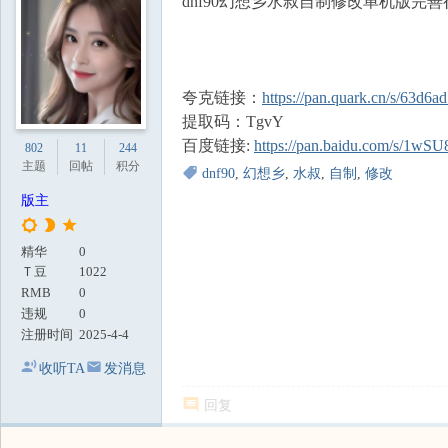
dnf90幻想乡水叔自制修改单机版完善
地
夸克链接：
https://pan.quark.cn/s/63d6
提取码：TgvY
百度链接:
https://pan.baidu.com/s/1
802
11
244
主题
回帖
积分
dnf90
,
幻想乡
,
水叔
,
自制
,
修改
版主
精华
0
Ｔ豆
1022
RMB
0
违规
0
注册时间
2025-4-4
收听TA
发消息
回复