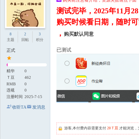
购买前注意看介绍，资源失效请点下面【
地
测试完毕，2025年11月2
购买时候看日期，随时可
，
购买默认同意
8
2
3
主题
回帖
积分
已测试
正式
精华
0
Ｔ豆
462
RMB
0
违规
0
注册时间
2025-7-15
收听TA
发消息
游客,本付费内容需要支付
20Ｔ豆
才能浏览，