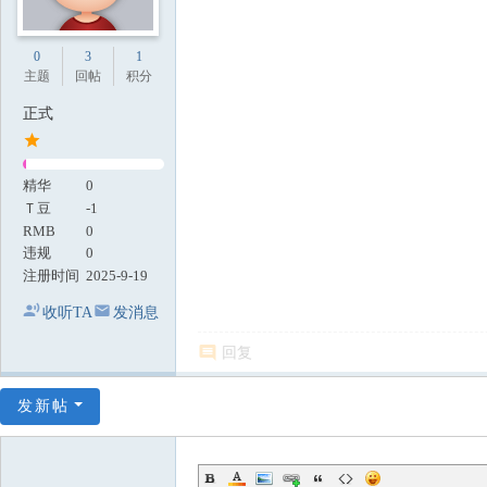
0
3
1
主题
回帖
积分
正式
精华
0
Ｔ豆
-1
RMB
0
违规
0
注册时间
2025-9-19
收听TA
发消息
回复
发新帖