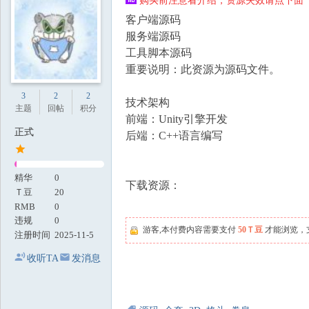
购买前注意看介绍，资源失效请点下面【
地
客户端源码
服务端源码
工具脚本源码
重要说明：此资源为源码文件。
3
2
2
技术架构
主题
回帖
积分
前端：Unity引擎开发
正式
后端：C++语言编写
精华
0
下载资源：
Ｔ豆
20
RMB
0
违规
0
游客,本付费内容需要支付
50Ｔ豆
才能浏览，
注册时间
2025-11-5
收听TA
发消息