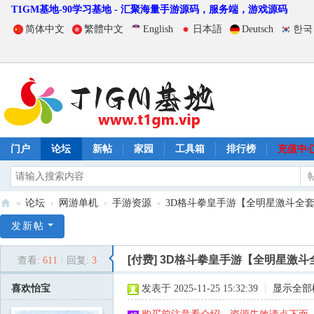
T1GM基地-90学习基地 - 汇聚海量手游源码，服务端，游戏源码
简体中文
繁體中文
English
日本語
Deutsch
한국
门户
论坛
新帖
家园
工具箱
排行榜
充值中
»
论坛
›
网游单机
›
手游资源
›
3D格斗拳皇手游【全明星激斗全套源
T
发新帖
1
[付费]
3D格斗拳皇手游【全明星激斗
查看:
611
|
回复:
3
G
M
喜欢怡宝
发表于 2025-11-25 15:32:39
|
显示全部
基