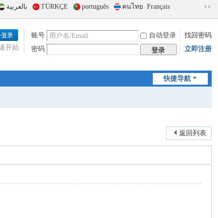
بالعربية
TÜRKÇE
português
คนไทย
Français
切
换
到
账号
自动登录
找回密码
窄
速开始
密码
立即注册
版
登录
快捷导航
返回列表