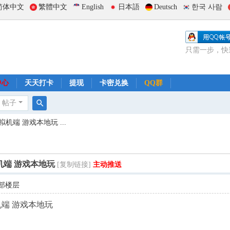
简体中文
繁體中文
English
日本語
Deutsch
한국 사람
只需一步，快
中心
天天打卡
提现
卡密兑换
QQ群
帖子
搜
机端 游戏本地玩 ...
索
机端 游戏本地玩
[复制链接]
主动推送
部楼层
机端 游戏本地玩