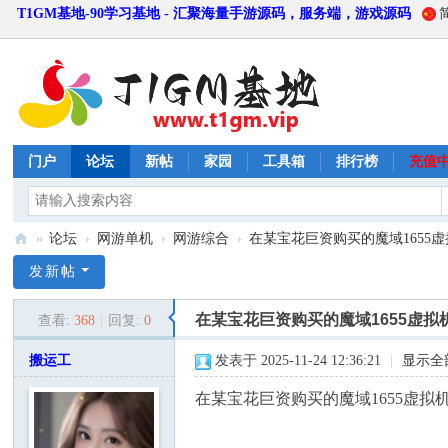
T1GM基地-90学习基地 - 汇聚海量手游源码，服务端，游戏源码
门户
论坛
新帖
家园
工具箱
排行榜
充值
»
论坛
›
网游单机
›
网游综合
›
在某宝花巨资购买的魔域1655虚拟
T
发新帖
1
在某宝花巨资购买的魔域1655虚拟
查看:
368
|
回复:
0
G
M
搬运工
发表于 2025-11-24 12:36:21
|
显示全
基
在某宝花巨资购买的魔域1655虚拟
地