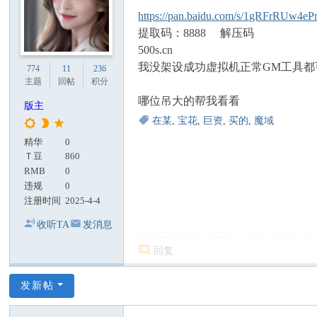
https://pan.baidu.com/s/1gRFrRU
提取码：8888 解压码
500s.cn
我没架设成功虚拟机正常GM工具
774
11
236
主题
回帖
积分
哪位吊大的帮我看看
版主
在某
,
宝花
,
巨资
,
买的
,
魔域
精华
0
Ｔ豆
860
RMB
0
违规
0
注册时间
2025-4-4
收听TA
发消息
回复
发新帖