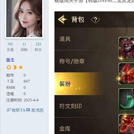
横版闯关手游【韩版DNF80二觉黑
地
765
11
233
主题
回帖
积分
版主
精华
0
Ｔ豆
847
RMB
0
违规
0
注册时间
2025-4-4
收听TA
发消息