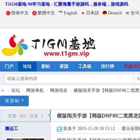
T1GM基地-90学习基地 - 汇聚海量手游源码，服务端，游戏源码
简体中文
繁體中文
English
日本語
Deutsch
한국
门户
论坛
新帖
家园
工具箱
排行榜
充值中
»
论坛
›
网游单机
›
网游综合
›
横版闯关手游【韩版DNF80二觉黑
T
发新帖
1
横版闯关手游【韩版DNF80二觉黑
查看:
393
|
回复:
1
G
M
搬运工
发表于 2025-11-20 20:13:12
|
显示全部
基