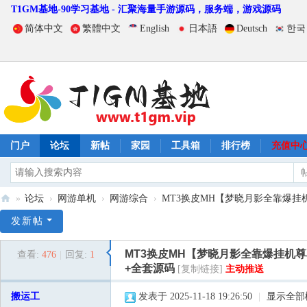
T1GM基地-90学习基地 - 汇聚海量手游源码，服务端，游戏源码
简体中文
繁體中文
English
日本語
Deutsch
한국
门户
论坛
新帖
家园
工具箱
排行榜
充值中
»
论坛
›
网游单机
›
网游综合
›
MT3换皮MH【梦晓月影全靠爆挂机
T
发新帖
1
MT3换皮MH【梦晓月影全靠爆挂机尊
查看:
476
|
回复:
1
G
+全套源码
[复制链接]
主动推送
M
搬运工
发表于 2025-11-18 19:26:50
|
显示全部
基