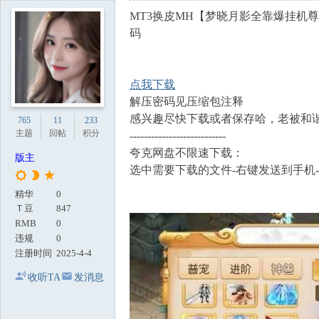
地
MT3换皮MH【梦晓月影全靠爆挂机尊
码
点我下载
解压密码见压缩包注释
感兴趣尽快下载或者保存哈，老被和
765
11
233
主题
回帖
积分
---------------------------
夸克网盘不限速下载：
版主
选中需要下载的文件-右键发送到手机
精华
0
Ｔ豆
847
RMB
0
违规
0
注册时间
2025-4-4
收听TA
发消息