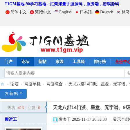
T1GM基地-90学习基地 - 汇聚海量手游源码，服务端，游戏源码
简体中文
繁體中文
English
日本語
Deutsch
한국
门户
论坛
新帖
家园
工具箱
排行榜
充值中
»
论坛
›
网游单机
›
网游综合
›
天龙八部14门派、星盘、无字谱、9级石
T
发新帖
1
天龙八部14门派、星盘、无字谱、9级
查看:
413
|
回复:
0
G
M
搬运工
发表于 2025-11-17 20:32:33
|
显示全部
基