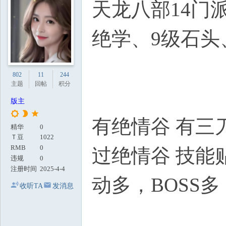
天龙八部14门派
地
绝学、9级石头
802
11
244
主题
回帖
积分
版主
有绝情谷 有三
精华
0
Ｔ豆
1022
RMB
0
过绝情谷 技能
违规
0
注册时间
2025-4-4
动多，BOSS
收听TA
发消息